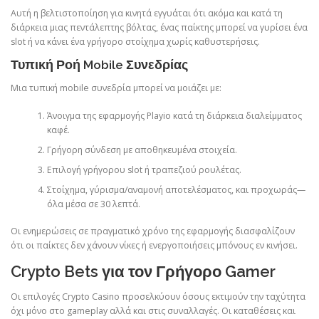
Αυτή η βελτιστοποίηση για κινητά εγγυάται ότι ακόμα και κατά τη
διάρκεια μιας πεντάλεπτης βόλτας, ένας παίκτης μπορεί να γυρίσει ένα
slot ή να κάνει ένα γρήγορο στοίχημα χωρίς καθυστερήσεις.
Τυπική Ροή Mobile Συνεδρίας
Μια τυπική mobile συνεδρία μπορεί να μοιάζει με:
Άνοιγμα της εφαρμογής Playio κατά τη διάρκεια διαλείμματος
καφέ.
Γρήγορη σύνδεση με αποθηκευμένα στοιχεία.
Επιλογή γρήγορου slot ή τραπεζιού ρουλέτας.
Στοίχημα, γύρισμα/αναμονή αποτελέσματος, και προχωράς—
όλα μέσα σε 30 λεπτά.
Οι ενημερώσεις σε πραγματικό χρόνο της εφαρμογής διασφαλίζουν
ότι οι παίκτες δεν χάνουν νίκες ή ενεργοποιήσεις μπόνους εν κινήσει.
Crypto Bets για τον Γρήγορο Gamer
Οι επιλογές Crypto Casino προσελκύουν όσους εκτιμούν την ταχύτητα
όχι μόνο στο gameplay αλλά και στις συναλλαγές. Οι καταθέσεις και