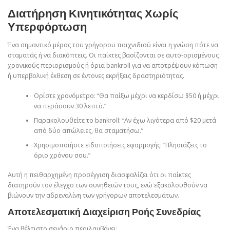
Διατήρηση Κινητικότητας Χωρίς
Υπερφόρτωση
Ένα σημαντικό μέρος του γρήγορου παιχνιδιού είναι η γνώση πότε να
σταματάς ή να διακόπτεις. Οι παίκτες βασίζονται σε αυτο-ορισμένους
χρονικούς περιορισμούς ή όρια bankroll για να αποτρέψουν κόπωση
ή υπερβολική έκθεση σε έντονες εκρήξεις δραστηριότητας.
Ορίστε χρονόμετρο: “Θα παίξω μέχρι να κερδίσω $50 ή μέχρι
να περάσουν 30 λεπτά.”
Παρακολουθείτε το bankroll: “Αν έχω λιγότερα από $20 μετά
από δύο απώλειες, θα σταματήσω.”
Χρησιμοποιήστε ειδοποιήσεις εφαρμογής: “Πλησιάζεις το
όριο χρόνου σου.”
Αυτή η πειθαρχημένη προσέγγιση διασφαλίζει ότι οι παίκτες
διατηρούν τον έλεγχο των συνηθειών τους, ενώ εξακολουθούν να
βιώνουν την αδρεναλίνη των γρήγορων αποτελεσμάτων.
Αποτελεσματική Διαχείριση Ροής Συνεδρίας
Ένα βέλτιστο σενάριο περιλαμβάνει: