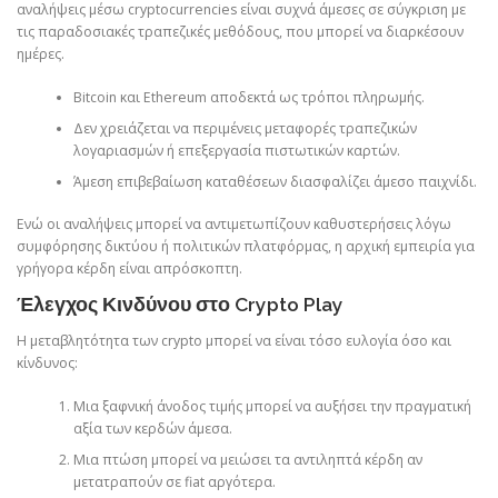
αναλήψεις μέσω cryptocurrencies είναι συχνά άμεσες σε σύγκριση με
τις παραδοσιακές τραπεζικές μεθόδους, που μπορεί να διαρκέσουν
ημέρες.
Bitcoin και Ethereum αποδεκτά ως τρόποι πληρωμής.
Δεν χρειάζεται να περιμένεις μεταφορές τραπεζικών
λογαριασμών ή επεξεργασία πιστωτικών καρτών.
Άμεση επιβεβαίωση καταθέσεων διασφαλίζει άμεσο παιχνίδι.
Ενώ οι αναλήψεις μπορεί να αντιμετωπίζουν καθυστερήσεις λόγω
συμφόρησης δικτύου ή πολιτικών πλατφόρμας, η αρχική εμπειρία για
γρήγορα κέρδη είναι απρόσκοπτη.
Έλεγχος Κινδύνου στο Crypto Play
Η μεταβλητότητα των crypto μπορεί να είναι τόσο ευλογία όσο και
κίνδυνος:
Μια ξαφνική άνοδος τιμής μπορεί να αυξήσει την πραγματική
αξία των κερδών άμεσα.
Μια πτώση μπορεί να μειώσει τα αντιληπτά κέρδη αν
μετατραπούν σε fiat αργότερα.