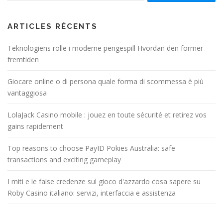
ARTICLES RÉCENTS
Teknologiens rolle i moderne pengespill Hvordan den former
fremtiden
Giocare online o di persona quale forma di scommessa è più
vantaggiosa
LolaJack Casino mobile : jouez en toute sécurité et retirez vos
gains rapidement
Top reasons to choose PayID Pokies Australia: safe
transactions and exciting gameplay
I miti e le false credenze sul gioco d'azzardo cosa sapere su
Roby Casino italiano: servizi, interfaccia e assistenza