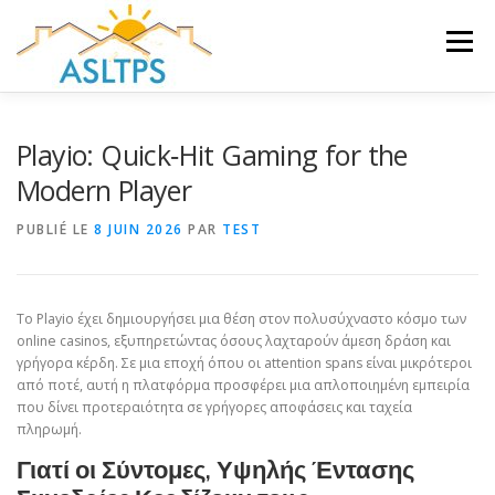
Aller
au
Menu
contenu
ACCUEIL
NEWS
ÉQUIPE
FAQ
LIENS
Playio: Quick‑Hit Gaming for the
Modern Player
GALERIE
DOCUMENTS
PUBLIÉ LE
8 JUIN 2026
PAR
TEST
TRAVAUX ET PEINTURES
CONTACT
Το Playio έχει δημιουργήσει μια θέση στον πολυσύχναστο κόσμο των
online casinos, εξυπηρετώντας όσους λαχταρούν άμεση δράση και
γρήγορα κέρδη. Σε μια εποχή όπου οι attention spans είναι μικρότεροι
από ποτέ, αυτή η πλατφόρμα προσφέρει μια απλοποιημένη εμπειρία
που δίνει προτεραιότητα σε γρήγορες αποφάσεις και ταχεία
πληρωμή.
Γιατί οι Σύντομες, Υψηλής Έντασης