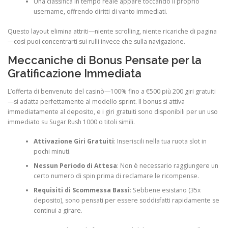
Una classifica in tempo reale appare toccando il proprio
username, offrendo diritti di vanto immediati.
Questo layout elimina attriti—niente scrolling, niente ricariche di pagina
—così puoi concentrarti sui rulli invece che sulla navigazione.
Meccaniche di Bonus Pensate per la
Gratificazione Immediata
L’offerta di benvenuto del casinò—100% fino a €500 più 200 giri gratuiti
—si adatta perfettamente al modello sprint. Il bonus si attiva
immediatamente al deposito, e i giri gratuiti sono disponibili per un uso
immediato su Sugar Rush 1000 o titoli simili.
Attivazione Giri Gratuiti
: Inseriscili nella tua ruota slot in
pochi minuti.
Nessun Periodo di Attesa
: Non è necessario raggiungere un
certo numero di spin prima di reclamare le ricompense.
Requisiti di Scommessa Bassi
: Sebbene esistano (35x
deposito), sono pensati per essere soddisfatti rapidamente se
continui a girare.