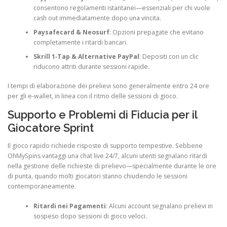
consentono regolamenti istantanei—essenziali per chi vuole
cash out immediatamente dopo una vincita.
Paysafecard & Neosurf
: Opzioni prepagate che evitano
completamente i ritardi bancari.
Skrill 1‑Tap & Alternative PayPal
: Depositi con un clic
riducono attriti durante sessioni rapide.
I tempi di elaborazione dei prelievi sono generalmente entro 24 ore
per gli e-wallet, in linea con il ritmo delle sessioni di gioco.
Supporto e Problemi di Fiducia per il
Giocatore Sprint
Il gioco rapido richiede risposte di supporto tempestive. Sebbene
OhMySpins vantaggi una chat live 24/7, alcuni utenti segnalano ritardi
nella gestione delle richieste di prelievo—specialmente durante le ore
di punta, quando molti giocatori stanno chiudendo le sessioni
contemporaneamente.
Ritardi nei Pagamenti
: Alcuni account segnalano prelievi in
sospeso dopo sessioni di gioco veloci.