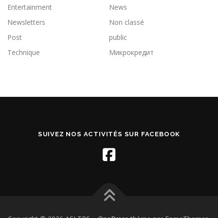
Entertainment
News
Newsletters
Non classé
Post
public
Technique
Микрокредит
SUIVEZ NOS ACTIVITÉS SUR FACEBOOK