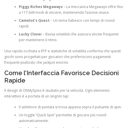
Piggy Riches Megaways
– La meccanica Megaways offre fino
a 117.649 modi di vincere, mantenendo l’azione vivace.
Camelot’s Quest
– Un tema fiabesco con tempi di round
rapidi.
Lucky Clover
– Bassa volatilità che assicura vincite frequenti
per mantenere il ritmo.
Una rapida occhiata a RTP e statistiche di volatilità conferma che questi
giochi sono progettati per giocatori che preferiscono pagamenti
frequenti piuttosto che jackpot enormi.
Come l’Interfaccia Favorisce Decisioni
Rapide
Il design di OhMySpins è studiato per la velocità. Ogni elemento
interattivo è a portata di un singolo tap:
Il selettore di puntata si trova appena sopra il pulsante di spin.
Un toggle “Quick Spin” permette di giocare più round
automaticamente.