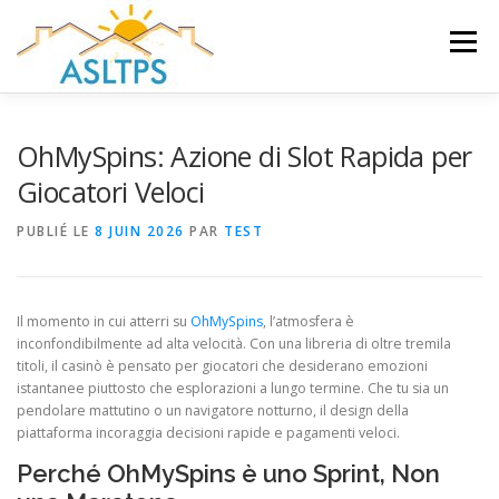
Aller
au
Menu
contenu
ACCUEIL
NEWS
ÉQUIPE
FAQ
LIENS
OhMySpins: Azione di Slot Rapida per
Giocatori Veloci
GALERIE
DOCUMENTS
PUBLIÉ LE
8 JUIN 2026
PAR
TEST
TRAVAUX ET PEINTURES
CONTACT
Il momento in cui atterri su
OhMySpins
, l’atmosfera è
inconfondibilmente ad alta velocità. Con una libreria di oltre tremila
titoli, il casinò è pensato per giocatori che desiderano emozioni
istantanee piuttosto che esplorazioni a lungo termine. Che tu sia un
pendolare mattutino o un navigatore notturno, il design della
piattaforma incoraggia decisioni rapide e pagamenti veloci.
Perché OhMySpins è uno Sprint, Non