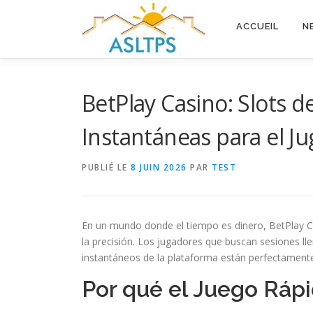
Aller
au
ACCUEIL
N
contenu
BetPlay Casino: Slots 
Instantáneas para el 
PUBLIÉ LE
8 JUIN 2026
PAR
TEST
En un mundo donde el tiempo es dinero, BetPlay C
la precisión. Los jugadores que buscan sesiones ll
instantáneos de la plataforma están perfectamente
Por qué el Juego Ráp