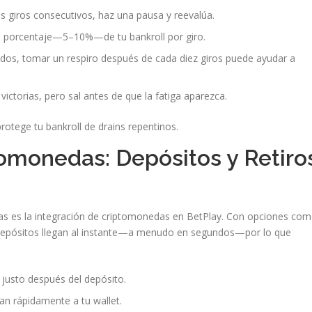
es giros consecutivos, haz una pausa y reevalúa.
porcentaje—5–10%—de tu bankroll por giro.
idos, tomar un respiro después de cada diez giros puede ayudar a
ictorias, pero sal antes de que la fatiga aparezca.
rotege tu bankroll de drains repentinos.
monedas: Depósitos y Retiro
tas es la integración de criptomonedas en BetPlay. Con opciones co
 depósitos llegan al instante—a menudo en segundos—por lo que
justo después del depósito.
an rápidamente a tu wallet.