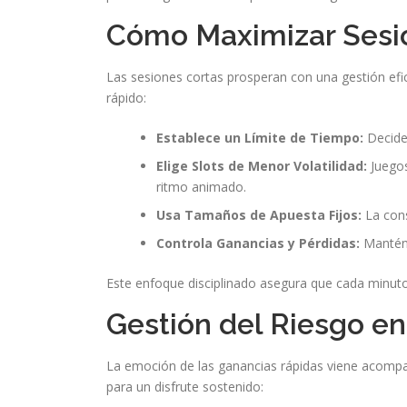
Cómo Maximizar Sesi
Las sesiones cortas prosperan con una gestión efic
rápido:
Establece un Límite de Tiempo:
Decide
Elige Slots de Menor Volatilidad:
Juegos
ritmo animado.
Usa Tamaños de Apuesta Fijos:
La cons
Controla Ganancias y Pérdidas:
Mantén 
Este enfoque disciplinado asegura que cada minuto 
Gestión del Riesgo en
La emoción de las ganancias rápidas viene acompaña
para un disfrute sostenido: