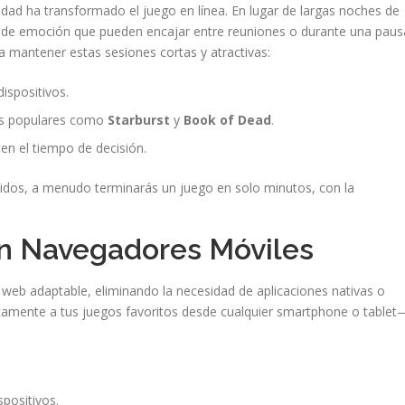
sidad ha transformado el juego en línea. En lugar de largas noches de
s de emoción que pueden encajar entre reuniones o durante una paus
ra mantener estas sesiones cortas y atractivas:
ispositivos.
ás populares como
Starburst
y
Book of Dead
.
en el tiempo de decisión.
pidos, a menudo terminarás un juego en solo minutos, con la
n Navegadores Móviles
eb adaptable, eliminando la necesidad de aplicaciones nativas o
ctamente a tus juegos favoritos desde cualquier smartphone o tablet
spositivos.