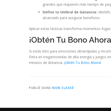
grandes que requieren más tiempo de jue
Define tu Umbral de Ganancia:
Identif
alcanzado para asegurar beneficios.
Aplicar estas tácticas transforma momentos fugaces
¡Obtén Tu Bono Ahora
Si estás listo para emociones ultrarrápidas y reco
Entra en tragamonedas de alta energía y juegos e
minutos de distancia.
¡Obtén Tu Bono Ahora!
PUBLIÉ DANS
NON CLASSÉ