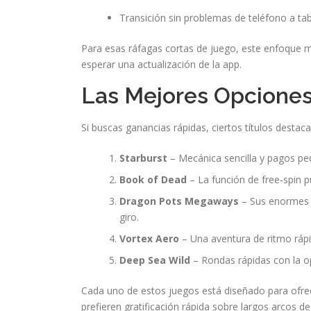
Transición sin problemas de teléfono a tabl
Para esas ráfagas cortas de juego, este enfoque mob
esperar una actualización de la app.
Las Mejores Opcione
Si buscas ganancias rápidas, ciertos títulos destaca
Starburst
– Mecánica sencilla y pagos pe
Book of Dead
– La función de free‑spin p
Dragon Pots Megaways
– Sus enormes m
giro.
Vortex Aero
– Una aventura de ritmo rápi
Deep Sea Wild
– Rondas rápidas con la o
Cada uno de estos juegos está diseñado para ofrec
prefieren gratificación rápida sobre largos arcos de