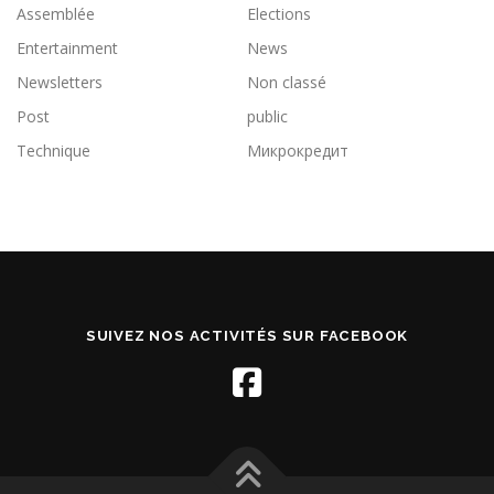
Assemblée
Elections
Entertainment
News
Newsletters
Non classé
Post
public
Technique
Микрокредит
SUIVEZ NOS ACTIVITÉS SUR FACEBOOK