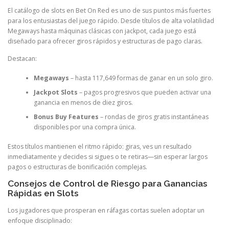
El catálogo de slots en Bet On Red es uno de sus puntos más fuertes
para los entusiastas del juego rápido. Desde títulos de alta volatilidad
Megaways hasta máquinas clásicas con jackpot, cada juego está
diseñado para ofrecer giros rápidos y estructuras de pago claras.
Destacan:
Megaways
– hasta 117,649 formas de ganar en un solo giro.
Jackpot Slots
– pagos progresivos que pueden activar una
ganancia en menos de diez giros.
Bonus Buy Features
– rondas de giros gratis instantáneas
disponibles por una compra única.
Estos títulos mantienen el ritmo rápido: giras, ves un resultado
inmediatamente y decides si sigues o te retiras—sin esperar largos
pagos o estructuras de bonificación complejas.
Consejos de Control de Riesgo para Ganancias
Rápidas en Slots
Los jugadores que prosperan en ráfagas cortas suelen adoptar un
enfoque disciplinado: