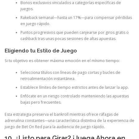
Bonos exclusivos vinculados a categorías específicas de
juegos.
Rakeback semanal—hasta un 17%—para compensar pérdidas
en juego rápido.
Puntos progresivos que pueden canjearse por giros gratis o
cashback tras unas pocas sesiones de altas apuestas.
Eligiendo tu Estilo de Juego
Si tu objetivo es obtener máxima emoción en el mínimo tiempo:
Selecciona títulos con líneas de pago cortas y bucles de
retroalimentación instantánea.
Establece límites de tiempo estrictos antes de lanzar la app.
Enfócate en un riesgo controlado manteniendo las apuestas
bajas pero frecuentes.
Esta estrategia preserva el bankroll mientras ofrece ráfagas de
adrenalina constantes—una característica distintiva de la experiencia de
juego de Bet On Red para la audiencia de juego rápido.
10. ¿Listo para Girar? ¡Juega Ahora en