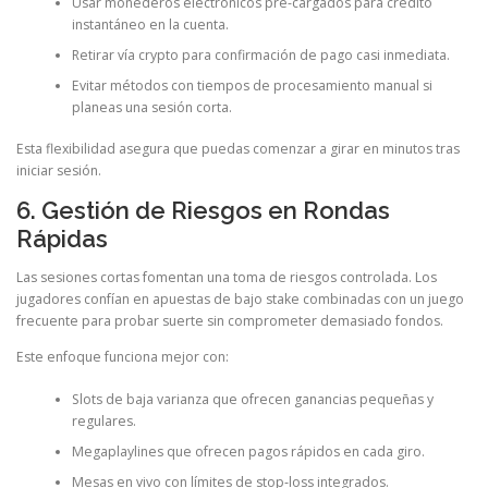
Usar monederos electrónicos pre-cargados para crédito
instantáneo en la cuenta.
Retirar vía crypto para confirmación de pago casi inmediata.
Evitar métodos con tiempos de procesamiento manual si
planeas una sesión corta.
Esta flexibilidad asegura que puedas comenzar a girar en minutos tras
iniciar sesión.
6. Gestión de Riesgos en Rondas
Rápidas
Las sesiones cortas fomentan una toma de riesgos controlada. Los
jugadores confían en apuestas de bajo stake combinadas con un juego
frecuente para probar suerte sin comprometer demasiado fondos.
Este enfoque funciona mejor con:
Slots de baja varianza que ofrecen ganancias pequeñas y
regulares.
Megaplaylines que ofrecen pagos rápidos en cada giro.
Mesas en vivo con límites de stop‑loss integrados.