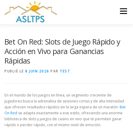
Aller
au
Menu
contenu
ACCUEIL
NEWS
ÉQUIPE
FAQ
LIENS
Bet On Red: Slots de Juego Rápido y
Acción en Vivo para Ganancias
Rápidas
GALERIE
DOCUMENTS
PUBLIÉ LE
8 JUIN 2026
PAR
TEST
TRAVAUX ET PEINTURES
CONTACT
En el mundo de los juegos en línea, un segmento creciente de
jugadores busca la adrenalina de sesiones cortas y de alta intensidad
que ofrecen resultados rápidos sin la larga espera de un maratón.
Bet
On Red
se adapta exactamente a ese estilo, ofreciendo una enorme
biblioteca de slots y juegos de casino en vivo que te permiten ganar
rápido o perder rápido, con el mismo nivel de emoción.