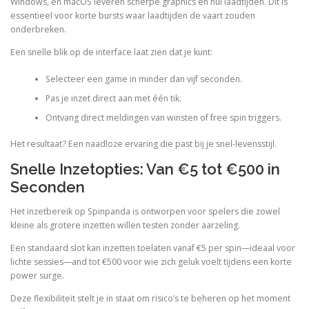
Windows, en macOS leveren scherpe graphics en nul laadtijden. Dit is
essentieel voor korte bursts waar laadtijden de vaart zouden
onderbreken.
Een snelle blik op de interface laat zien dat je kunt:
Selecteer een game in minder dan vijf seconden.
Pas je inzet direct aan met één tik.
Ontvang direct meldingen van winsten of free spin triggers.
Het resultaat? Een naadloze ervaring die past bij je snel‑levensstijl.
Snelle Inzetopties: Van €5 tot €500 in
Seconden
Het inzetbereik op Spinpanda is ontworpen voor spelers die zowel
kleine als grotere inzetten willen testen zonder aarzeling.
Een standaard slot kan inzetten toelaten vanaf €5 per spin—ideaal voor
lichte sessies—and tot €500 voor wie zich geluk voelt tijdens een korte
power surge.
Deze flexibiliteit stelt je in staat om risico’s te beheren op het moment