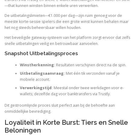
—that kunnen winsten binnen enkele uren verwerken.
De uitbetalingslimieten—€1.000 per dag—zijn ruim genoeg voor de
meeste korte‑sessie spelers die een grote winst kunnen behalen maar
het nog steeds beheersbaar willen houden.
Het beveiligde gateway‑systeem van het platform zorgt ervoor dat zelfs
snelle uitbetalingen veilig en betrouwbaar aanvoelen.
Snapshot Uitbetalingsproces
Winstherkenning:
Resultaten verschijnen direct na de spin.
Uitbetalingsaanvraag:
Met één tik verzonden vanaf je
mobiele account.
Verwerkingstijd:
Meestal onder twee werkdagen voor e-
wallets; dezelfde dag voor banktransfers via Trustly.
Dit gestroomlijnde proces sluit perfect aan bij de behoefte aan
onmiddellijke bevrediging.
Loyaliteit in Korte Burst: Tiers en Snelle
Beloningen