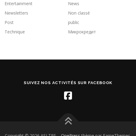
Entertainment
News
Newsletters
Non classé
Post
public
Technique
Микрокредит
SUIVEZ NOS ACTIVITÉS SUR FACEBOOK
Copyright © 2026 ASLTPS
–
OnePress
thème par FameThemes.