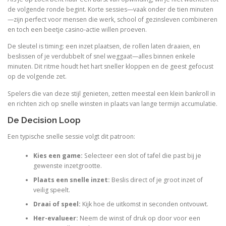
de volgende ronde begint. Korte sessies—vaak onder de tien minuten
—zijn perfect voor mensen die werk, school of gezinsleven combineren
en toch een beetje casino‑actie willen proeven.
De sleutel is timing: een inzet plaatsen, de rollen laten draaien, en
beslissen of je verdubbelt of snel weggaat—alles binnen enkele
minuten. Dit ritme houdt het hart sneller kloppen en de geest gefocust
op de volgende zet.
Spelers die van deze stijl genieten, zetten meestal een klein bankroll in
en richten zich op snelle winsten in plaats van lange termijn accumulatie.
De Decision Loop
Een typische snelle sessie volgt dit patroon:
Kies een game:
Selecteer een slot of tafel die past bij je
gewenste inzetgrootte.
Plaats een snelle inzet:
Beslis direct of je groot inzet of
veilig speelt.
Draai of speel:
Kijk hoe de uitkomst in seconden ontvouwt.
Her-evalueer:
Neem de winst of druk op door voor een