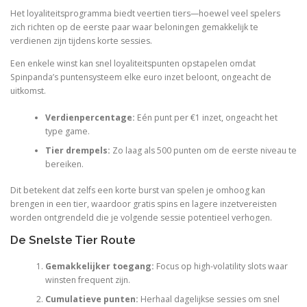
Het loyaliteitsprogramma biedt veertien tiers—hoewel veel spelers
zich richten op de eerste paar waar beloningen gemakkelijk te
verdienen zijn tijdens korte sessies.
Een enkele winst kan snel loyaliteitspunten opstapelen omdat
Spinpanda’s puntensysteem elke euro inzet beloont, ongeacht de
uitkomst.
Verdienpercentage:
Eén punt per €1 inzet, ongeacht het
type game.
Tier drempels:
Zo laag als 500 punten om de eerste niveau te
bereiken.
Dit betekent dat zelfs een korte burst van spelen je omhoog kan
brengen in een tier, waardoor gratis spins en lagere inzetvereisten
worden ontgrendeld die je volgende sessie potentieel verhogen.
De Snelste Tier Route
Gemakkelijker toegang:
Focus op high-volatility slots waar
winsten frequent zijn.
Cumulatieve punten:
Herhaal dagelijkse sessies om snel