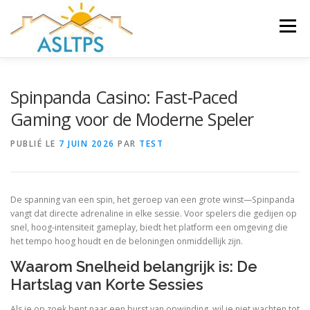
Aller
au
Menu
contenu
ACCUEIL
NEWS
ÉQUIPE
FAQ
LIENS
Spinpanda Casino: Fast‑Paced
Gaming voor de Moderne Speler
GALERIE
DOCUMENTS
PUBLIÉ LE
7 JUIN 2026
PAR
TEST
TRAVAUX ET PEINTURES
CONTACT
De spanning van een spin, het geroep van een grote winst—Spinpanda
vangt dat directe adrenaline in elke sessie. Voor spelers die gedijen op
snel, hoog‑intensiteit gameplay, biedt het platform een omgeving die
het tempo hoog houdt en de beloningen onmiddellijk zijn.
Waarom Snelheid belangrijk is: De
Hartslag van Korte Sessies
Als je op zoek bent naar een burst van opwinding, wil je niet wachten tot