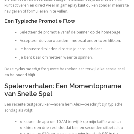
kunt activeren en direct weer in gameplay kunt duiken zonder menu’s te
navigeren of formulieren in te vullen.
Een Typische Promotie Flow
Selecteer de promotie vanaf de banner op de homepage.
Accepteer de voorwaarden—meestal onder twee klikken.
Je bonuscredits laden direct in je accountbalans.
Je bent klaar om meteen weer te spinnen.
Deze cyclus moedigt frequente bezoeken aan terwijl elke sessie snel
en belonend blijft.
Spelerverhalen: Een Momentopname
van Snelle Spel
Een recente testgebruiker—noem hem Alex—beschrijft zijn typische
zondag als volgt:
« Ik open de app om 10 AM terwijl ik op mijn koffie wacht. »
« Ik kies een drie‑reel slot dat binnen seconden uitbetaalt. »
« Ik zet in op €10 per spin; na vier winsten sta ik €40 in de