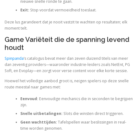
nieuwe snelle ronde te gaan.
Exit:
Stop voordat vermoeidheid toeslaat.
Deze lus garandeert dat je nooit vastzit te wachten op resultaten; elk
moment telt.
Game Variëteit die de spanning levend
houdt
Spinpanda
’s catalogus bevat meer dan zeven duizend titels van meer
dan zeventig providers—waaronder industrie‑leiders zoals NetEnt, PG
Soft, en Evoplay—en zorgt voor verse content voor elke korte sessie.
Hoewel het volledige aanbod groot is, neigen spelers op deze snelle
route meestal naar games met:
Eenvoud:
Eenvoudige mechanics die in seconden te begrijpen
zijn.
Snelle uitbetalingen:
Slots die winsten direct triggeren.
Geen wachttijden:
Tafelspellen waar beslissingen in real-
time worden genomen.