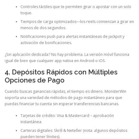
Controles táctiles que te permiten girar o apostar con un solo
toque.
Tiempos de carga optimizados—los reels comienzan a girar en
menos de dos segundos.
Notificaciones push para alertas instantáneas de jackpot y
activación de bonificaciones.
¿Sin aplicación dedicada? No hay problema. La versión móvil funciona
igual de bien que cualquier app nativa en Android o iOS.
4. Depósitos Rápidos con Múltiples
Opciones de Pago
Cuando buscas ganancias rápidas, el tiempo es dinero. MonsterWin
soporta una variedad de métodos de pago instantáneo para que
puedas financiar tu cuenta sin esperar transferencias bancarias.
Tarjetas de crédito: Visa & Mastercard – aprobación
instantánea.
Carteras digitales: Skrill & Neteller (nota: algunos depósitos
pueden tener límites).