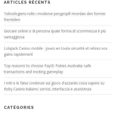
ARTICLES RÉCENTS
Teknologiens rolle i moderne pengespill Hvordan den former
fremtiden
Giocare online o di persona quale forma di scommessa è più
vantaggiosa
LolaJack Casino mobile : jouez en toute sécurité et retirez vos
gains rapidement
Top reasons to choose PayID Pokies Australia: safe
transactions and exciting gameplay
I miti e le false credenze sul gioco d'azzardo cosa sapere su
Roby Casino italiano: servizi, interfaccia e assistenza
CATÉGORIES