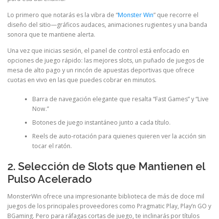
Lo primero que notarás es la vibra de “
Monster Win
” que recorre el
diseño del sitio—gráficos audaces, animaciones rugientes y una banda
sonora que te mantiene alerta.
Una vez que inicias sesión, el panel de control está enfocado en
opciones de juego rápido: las mejores slots, un puñado de juegos de
mesa de alto pago y un rincón de apuestas deportivas que ofrece
cuotas en vivo en las que puedes cobrar en minutos.
Barra de navegación elegante que resalta “Fast Games” y “Live
Now.”
Botones de juego instantáneo junto a cada título.
Reels de auto‑rotación para quienes quieren ver la acción sin
tocar el ratón.
2. Selección de Slots que Mantienen el
Pulso Acelerado
MonsterWin ofrece una impresionante biblioteca de más de doce mil
juegos de los principales proveedores como Pragmatic Play, Play’n GO y
BGaming. Pero para ráfagas cortas de juego, te inclinarás por títulos