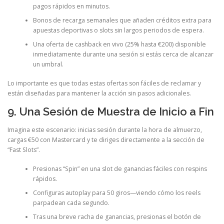
pagos rápidos en minutos.
Bonos de recarga semanales que añaden créditos extra para
apuestas deportivas o slots sin largos periodos de espera.
Una oferta de cashback en vivo (25% hasta €200) disponible
inmediatamente durante una sesión si estás cerca de alcanzar
un umbral.
Lo importante es que todas estas ofertas son fáciles de reclamar y
están diseñadas para mantener la acción sin pasos adicionales.
9. Una Sesión de Muestra de Inicio a Fin
Imagina este escenario: inicias sesión durante la hora de almuerzo,
cargas €50 con Mastercard y te diriges directamente a la sección de
“Fast Slots”.
Presionas “Spin” en una slot de ganancias fáciles con respins
rápidos.
Configuras autoplay para 50 giros—viendo cómo los reels
parpadean cada segundo.
Tras una breve racha de ganancias, presionas el botón de