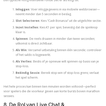
Een typische hoog‑intensieve ronde ziet er als volgt uit:
Inloggen:
Voer inloggegevens in via mobiele webbrowser—
neemt minder dan 5 seconden in beslag.
Slot Selecteren:
Kies “Cash Bonanza” uit de uitgelichte sectie.
Inzet Instellen:
Kies €1 per spin; bevestig dat de spinknop
klaar is.
Spinnen:
De reels draaien in minder dan twee seconden;
uitkomst is direct zichtbaar.
Als Win:
Verzamel uitbetaling binnen één seconde; controleer
of het saldo is bijgewerkt.
Als Verlies:
Beslis of je opnieuw wilt spinnen op basis van je
stop‑loss.
Beëindig Sessie:
Bereik stop‑win of stop‑loss grens; verlaat
het spel scherm.
Het hele proces kan binnen tien minuten worden voltooid—perfect
voor spelers die de voorkeur geven aan korte bursts boven marathon
sessies.
8. De Rol van Live Chat &