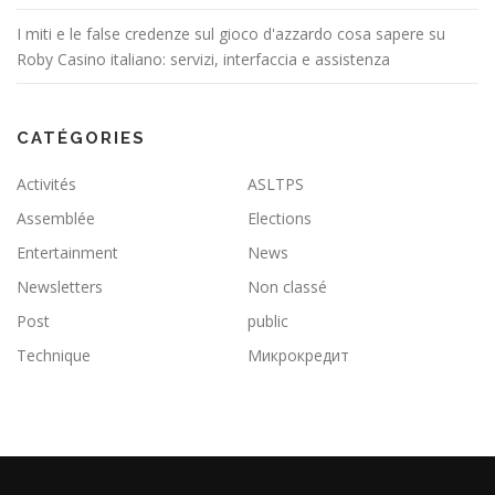
I miti e le false credenze sul gioco d'azzardo cosa sapere su
Roby Casino italiano: servizi, interfaccia e assistenza
CATÉGORIES
Activités
ASLTPS
Assemblée
Elections
Entertainment
News
Newsletters
Non classé
Post
public
Technique
Микрокредит