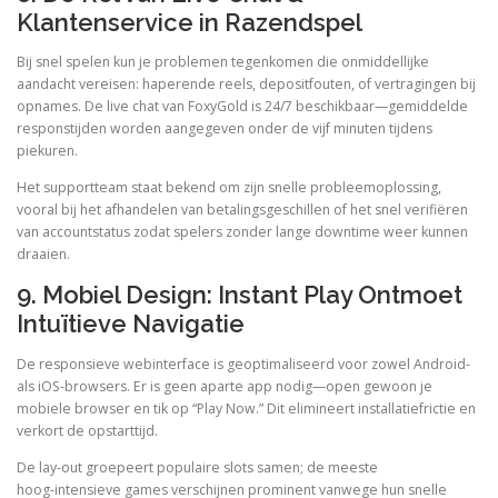
Klantenservice in Razendspel
Bij snel spelen kun je problemen tegenkomen die onmiddellijke
aandacht vereisen: haperende reels, depositfouten, of vertragingen bij
opnames. De live chat van FoxyGold is 24/7 beschikbaar—gemiddelde
responstijden worden aangegeven onder de vijf minuten tijdens
piekuren.
Het supportteam staat bekend om zijn snelle probleemoplossing,
vooral bij het afhandelen van betalingsgeschillen of het snel verifiëren
van accountstatus zodat spelers zonder lange downtime weer kunnen
draaien.
9. Mobiel Design: Instant Play Ontmoet
Intuïtieve Navigatie
De responsieve webinterface is geoptimaliseerd voor zowel Android-
als iOS-browsers. Er is geen aparte app nodig—open gewoon je
mobiele browser en tik op “Play Now.” Dit elimineert installatiefrictie en
verkort de opstarttijd.
De lay-out groepeert populaire slots samen; de meeste
hoog‑intensieve games verschijnen prominent vanwege hun snelle