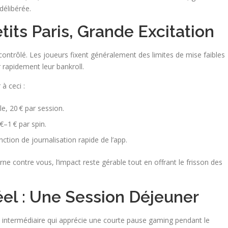
délibérée.
tits Paris, Grande Excitation
ontrôlé. Les joueurs fixent généralement des limites de mise faibles
 rapidement leur bankroll.
à ceci :
, 20 € par session.
€–1 € par spin.
onction de journalisation rapide de l’app.
e contre vous, l’impact reste gérable tout en offrant le frisson des
el : Une Session Déjeuner
ntermédiaire qui apprécie une courte pause gaming pendant le