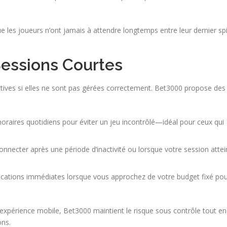
e les joueurs n’ont jamais à attendre longtemps entre leur dernier sp
essions Courtes
ctives si elles ne sont pas gérées correctement. Bet3000 propose des
oraires quotidiens pour éviter un jeu incontrôlé—idéal pour ceux qui
nnecter après une période d’inactivité ou lorsque votre session attei
ications immédiates lorsque vous approchez de votre budget fixé po
’expérience mobile, Bet3000 maintient le risque sous contrôle tout en
ons.