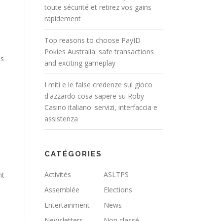
n
toute sécurité et retirez vos gains
n
rapidement
Top reasons to choose PayID
Pokies Australia: safe transactions
is
and exciting gameplay
I miti e le false credenze sul gioco
d'azzardo cosa sapere su Roby
Casino italiano: servizi, interfaccia e
assistenza
CATÉGORIES
Activités
ASLTPS
nt
Assemblée
Elections
Entertainment
News
Newsletters
Non classé