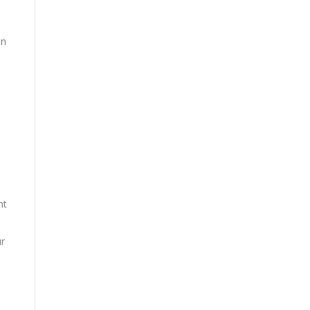
in
nt
ur