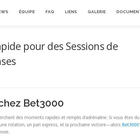
EWS
ÉQUIPE
FAQ
LIENS
GALERIE
DOCUMEN
apide pour des Sessions de
nses
 chez Bet3000
erchent des moments rapides et remplis d’adrénaline. Si vous êtes du
une rotation, un pari express, et la prochaine victoire—alors
Bet3000
nvie.