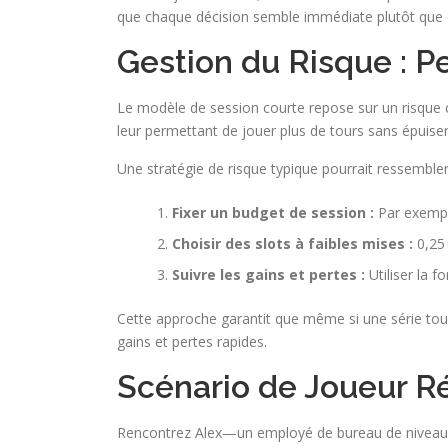
que chaque décision semble immédiate plutôt que 
Gestion du Risque : Pe
Le modèle de session courte repose sur un risque c
leur permettant de jouer plus de tours sans épuiser
Une stratégie de risque typique pourrait ressembler 
Fixer un budget de session :
Par exemple
Choisir des slots à faibles mises :
0,25 
Suivre les gains et pertes :
Utiliser la f
Cette approche garantit que même si une série tourn
gains et pertes rapides.
Scénario de Joueur Ré
Rencontrez Alex—un employé de bureau de niveau i