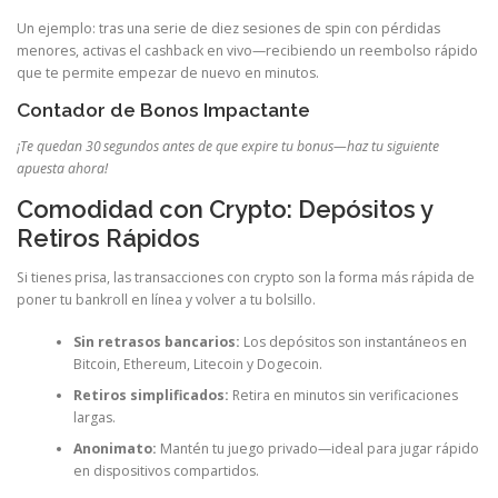
Un ejemplo: tras una serie de diez sesiones de spin con pérdidas
menores, activas el cashback en vivo—recibiendo un reembolso rápido
que te permite empezar de nuevo en minutos.
Contador de Bonos Impactante
¡Te quedan 30 segundos antes de que expire tu bonus—haz tu siguiente
apuesta ahora!
Comodidad con Crypto: Depósitos y
Retiros Rápidos
Si tienes prisa, las transacciones con crypto son la forma más rápida de
poner tu bankroll en línea y volver a tu bolsillo.
Sin retrasos bancarios:
Los depósitos son instantáneos en
Bitcoin, Ethereum, Litecoin y Dogecoin.
Retiros simplificados:
Retira en minutos sin verificaciones
largas.
Anonimato:
Mantén tu juego privado—ideal para jugar rápido
en dispositivos compartidos.