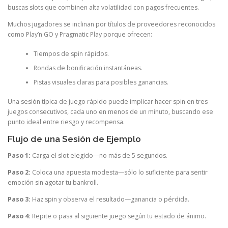
buscas slots que combinen alta volatilidad con pagos frecuentes.
Muchos jugadores se inclinan por títulos de proveedores reconocidos
como Play’n GO y Pragmatic Play porque ofrecen:
Tiempos de spin rápidos.
Rondas de bonificación instantáneas.
Pistas visuales claras para posibles ganancias.
Una sesión típica de juego rápido puede implicar hacer spin en tres
juegos consecutivos, cada uno en menos de un minuto, buscando ese
punto ideal entre riesgo y recompensa.
Flujo de una Sesión de Ejemplo
Paso 1:
Carga el slot elegido—no más de 5 segundos.
Paso 2:
Coloca una apuesta modesta—sólo lo suficiente para sentir
emoción sin agotar tu bankroll.
Paso 3:
Haz spin y observa el resultado—ganancia o pérdida.
Paso 4:
Repite o pasa al siguiente juego según tu estado de ánimo.