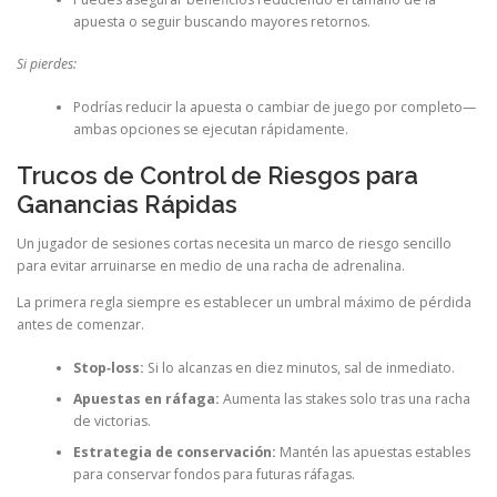
apuesta o seguir buscando mayores retornos.
Si pierdes:
Podrías reducir la apuesta o cambiar de juego por completo—
ambas opciones se ejecutan rápidamente.
Trucos de Control de Riesgos para
Ganancias Rápidas
Un jugador de sesiones cortas necesita un marco de riesgo sencillo
para evitar arruinarse en medio de una racha de adrenalina.
La primera regla siempre es establecer un umbral máximo de pérdida
antes de comenzar.
Stop‑loss:
Si lo alcanzas en diez minutos, sal de inmediato.
Apuestas en ráfaga:
Aumenta las stakes solo tras una racha
de victorias.
Estrategia de conservación:
Mantén las apuestas estables
para conservar fondos para futuras ráfagas.