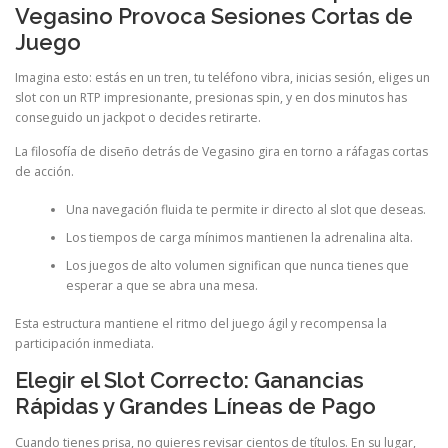
Vegasino Provoca Sesiones Cortas de
Juego
Imagina esto: estás en un tren, tu teléfono vibra, inicias sesión, eliges un
slot con un RTP impresionante, presionas spin, y en dos minutos has
conseguido un jackpot o decides retirarte.
La filosofía de diseño detrás de Vegasino gira en torno a ráfagas cortas
de acción.
Una navegación fluida te permite ir directo al slot que deseas.
Los tiempos de carga mínimos mantienen la adrenalina alta.
Los juegos de alto volumen significan que nunca tienes que
esperar a que se abra una mesa.
Esta estructura mantiene el ritmo del juego ágil y recompensa la
participación inmediata.
Elegir el Slot Correcto: Ganancias
Rápidas y Grandes Líneas de Pago
Cuando tienes prisa, no quieres revisar cientos de títulos. En su lugar,