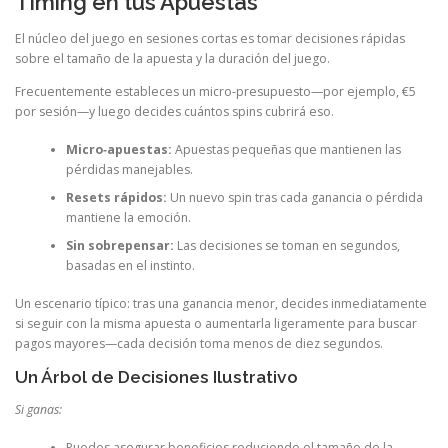
Timing en tus Apuestas
El núcleo del juego en sesiones cortas es tomar decisiones rápidas
sobre el tamaño de la apuesta y la duración del juego.
Frecuentemente estableces un micro‑presupuesto—por ejemplo, €5
por sesión—y luego decides cuántos spins cubrirá eso.
Micro‑apuestas:
Apuestas pequeñas que mantienen las
pérdidas manejables.
Resets rápidos:
Un nuevo spin tras cada ganancia o pérdida
mantiene la emoción.
Sin sobrepensar:
Las decisiones se toman en segundos,
basadas en el instinto.
Un escenario típico: tras una ganancia menor, decides inmediatamente
si seguir con la misma apuesta o aumentarla ligeramente para buscar
pagos mayores—cada decisión toma menos de diez segundos.
Un Árbol de Decisiones Ilustrativo
Si ganas:
Puedes asegurar beneficios reduciendo el tamaño de la