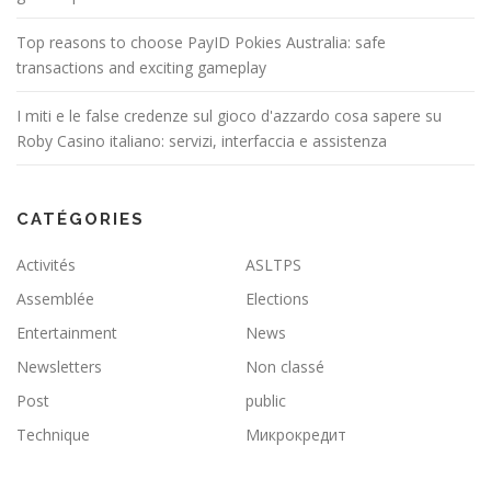
Top reasons to choose PayID Pokies Australia: safe
transactions and exciting gameplay
I miti e le false credenze sul gioco d'azzardo cosa sapere su
Roby Casino italiano: servizi, interfaccia e assistenza
CATÉGORIES
Activités
ASLTPS
Assemblée
Elections
Entertainment
News
Newsletters
Non classé
Post
public
Technique
Микрокредит