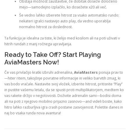
Obstaja možnost zaustavitve, če dobitak doseže določeno
mejo—samodejno izplačilo, ko dosežete x20 ali več.
Še vedno lahko izberete hitrost za vsako avtomatsko rundo;
nekateri igralci nastavijo auto play, da vedno uporablja
normalno hitrost za doslednost.
Ta funkcija je idealna za tiste, ki želijo med kosilom ali na poti uživati v
hitrih rundah z manj ročnega upravljanja.
Ready to Take Off? Start Playing
AviaMasters Now!
Če vas privlačijo kratki izbruhi adrenalina,
AviaMasters
ponuja prav to
—hiter ritem, takojšnje povratne informacije in veliko barvitih zmag, ki
vas bodo vračale. Nastavite svoj vložek, izberite hitrost, pritisnite “Play”
in pustite vašemu letalu, da se spusti proti multiplikatorjem, medtem ko
vas rakete držijo v negotovosti. Doživite adrenalin sami—bodisi doma
ali na poti z njegovo mobilno prijazno zasnovo—and videli boste, kako
hitro lahko razburljiva igra crash postane zasvojenost. Poletite danes in
naj bo vsaka runda nova avantura!