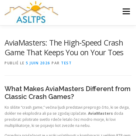
Aller
au
Menu
contenu
ACCUEIL
NEWS
ÉQUIPE
FAQ
LIENS
AviaMasters: The High‑Speed Crash
Game That Keeps You on Your Toes
GALERIE
DOCUMENTS
PUBLIÉ LE
5 JUIN 2026
PAR
TEST
TRAVAUX ET PEINTURES
CONTACT
What Makes AviaMasters Different from
Classic Crash Games?
Ko slišite “crash game,” večina ljudi predstavi preprogo črto, ki se dviga,
dokler ne eksplodira ali pa se zgodaj izplačate.
AviaMasters
doda
preobrat: pilotirate svetlo rdeče letalo čez modro morje, ki lovi
multiplikatorje, ki se pojavijo kot zvezde na nebu.
Osrednja privlačnost je v nizki volatilnosti v kombinaciji z velikim RTP-jem