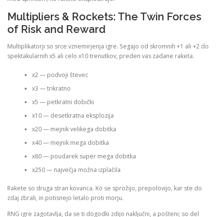
Multipliers & Rockets: The Twin Forces
of Risk and Reward
Multiplikatorji so srce vznemirjenja igre. Segajo od skromnih +1 ali +2 do
spektakularnih x5 ali celo x10 trenutkov, preden vas zadane raketa.
x2 — podvoji števec
x3 — trikratno
x5 — petkratni dobički
x10 — desetkratna eksplozija
x20 — mejnik velikega dobitka
x40 — mejnik mega dobitka
x80 — poudarek super mega dobitka
x250 — največja možna izplačila
Rakete so druga stran kovanca. Ko se sprožijo, prepolovijo, kar ste do
zdaj zbrali, in potisnejo letalo proti morju.
RNG igre zagotavlja, da se ti dogodki zdijo naključni, a pošteni; so del