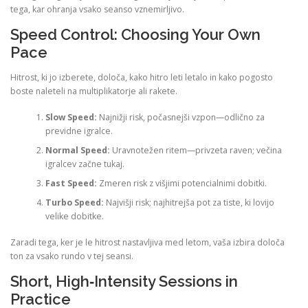
tega, kar ohranja vsako seanso vznemirljivo.
Speed Control: Choosing Your Own
Pace
Hitrost, ki jo izberete, določa, kako hitro leti letalo in kako pogosto
boste naleteli na multiplikatorje ali rakete.
Slow Speed:
Najnižji risk, počasnejši vzpon—odlično za
previdne igralce.
Normal Speed:
Uravnotežen ritem—privzeta raven; večina
igralcev začne tukaj.
Fast Speed:
Zmeren risk z višjimi potencialnimi dobitki.
Turbo Speed:
Najvišji risk; najhitrejša pot za tiste, ki lovijo
velike dobitke.
Zaradi tega, ker je le hitrost nastavljiva med letom, vaša izbira določa
ton za vsako rundo v tej seansi.
Short, High‑Intensity Sessions in
Practice