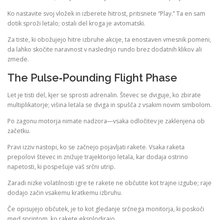
Ko nastavite svoj vložek in izberete hitrost, pritisnete “Play.” Ta en sam
dotik sproži letalo; ostali del kroga je avtomatski.
Za tiste, ki obožujejo hitre izbruhe akcije, ta enostaven vmesnik pomeni,
da lahko skočite naravnost v naslednjo rundo brez dodatnih klikov ali
zmede.
The Pulse‑Pounding Flight Phase
Let je tisti del, kjer se sprosti adrenalin. Števec se dviguje, ko zbirate
multiplikatorje; višina letala se dviga in spušča z vsakim novim simbolom.
Po zagonu motorja nimate nadzora—vsaka odločitev je zaklenjena ob
začetku.
Pravi izziv nastopi, ko se začnejo pojavljati rakete. Vsaka raketa
prepolovi števec in znižuje trajektorijo letala, kar dodaja ostrino
napetosti, ki pospešuje vaš srčni utrip.
Zaradi nizke volatilnosti igre te rakete ne občutite kot trajne izgube; raje
dodajo začin vsakemu kratkemu izbruhu.
Če opisujejo občutek, je to kot gledanje srčnega monitorja, ki poskoči
med sprintom, ko rakete eksplodirajo.