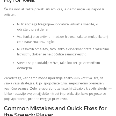
Če ste novi ali želite preizkusiti svoj čas, je demo način vaš najboljši
prijatelj.
Ni finančnega tveganja—uporabite virtualne kredite, ki
odražajo pravi denar.
Vse funkcije so aktivne—nadzor hitrosti, rakete, multiplikatorji,
celo natančna RNG logika.
Ni časovnih omejitev, zato lahko eksperimentirate z različnimi
hitrostmi, dokler se ne počutite samozavestno.
Števec se posodablja v živo, tako kot pri igri z resničnim
denarjem.
Zaradi tega, ker demo mode uporablja enako RNG kot živa igra, se
vsaka vaša strategija, ki jo izpopolnite tukaj, neposredno prenese v
resnične seanse. Zelo je uporabno za tiste, ki uživajo v kratkih izbruhih—
lahko nastavijo svojo najljubšo hitrost in preizkusijo, kako pogosto se
pojavijo rakete, preden tvegajo pravi evro.
Common Mistakes and Quick Fixes for
the Speedy Player