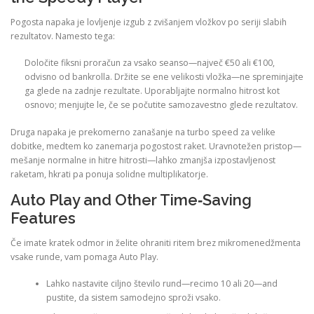
Pogosta napaka je lovljenje izgub z zvišanjem vložkov po seriji slabih
rezultatov. Namesto tega:
Določite fiksni proračun za vsako seanso—največ €50 ali €100,
odvisno od bankrolla.
Držite se ene velikosti vložka—ne spreminjajte
ga glede na zadnje rezultate.
Uporabljajte normalno hitrost kot
osnovo; menjujte le, če se počutite samozavestno glede rezultatov.
Druga napaka je prekomerno zanašanje na turbo speed za velike
dobitke, medtem ko zanemarja pogostost raket. Uravnotežen pristop—
mešanje normalne in hitre hitrosti—lahko zmanjša izpostavljenost
raketam, hkrati pa ponuja solidne multiplikatorje.
Auto Play and Other Time‑Saving
Features
Če imate kratek odmor in želite ohraniti ritem brez mikromenedžmenta
vsake runde, vam pomaga Auto Play.
Lahko nastavite ciljno število rund—recimo 10 ali 20—and
pustite, da sistem samodejno sproži vsako.