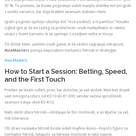
97 %. To pomeni, da boste pogosteje videli manjše dobitke kot pri igrah
z visoko varianco, kar daje kratkim seansam stabilen ritem.
Igralci pogosto opišejo izkušnjo kot “srce poskoči, a ni panična.” Vizualni
izgled igre je še en razlog za privlačnost—vsak multiplikator in raketa
utripa z živimi barvami, ki se ujemajo z ozadjem neba in morja.
Če iščete hiter, zanimiv crash game, ki še vedno nagrajuje vztrajnost,
AviaMasters
ponuja nepozabno mešanico hitrosti in strategije.
Avia Masters
How to Start a Session: Betting, Speed,
and the First Touch
Preden se letalo odleti, prvo, kar določite, je vaš vložek. Mini‑bet drsnik
vam omogoča izbiro od €0.10 do €1,000, vendar večina sproščenih
seansov ostaja okoli €5–€10.
Nato sledi izbira hitrosti—obstajajo le štiri možnosti, a so ključne za vaš
risk tolerance.
Ob strani nastavka hitrosti boste videli majhno ikono—hojočo figuro za
normalno hitrost, tekajočo za hitrejše možnosti in tako naprej.