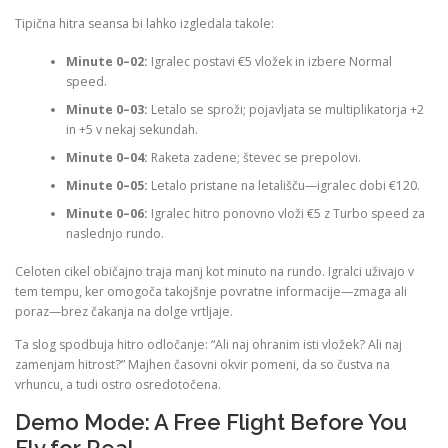
Tipična hitra seansa bi lahko izgledala takole:
Minute 0–02:
Igralec postavi €5 vložek in izbere Normal
speed.
Minute 0–03:
Letalo se sproži; pojavljata se multiplikatorja +2
in +5 v nekaj sekundah.
Minute 0–04:
Raketa zadene; števec se prepolovi.
Minute 0–05:
Letalo pristane na letališču—igralec dobi €120.
Minute 0–06:
Igralec hitro ponovno vloži €5 z Turbo speed za
naslednjo rundo.
Celoten cikel običajno traja manj kot minuto na rundo. Igralci uživajo v
tem tempu, ker omogoča takojšnje povratne informacije—zmaga ali
poraz—brez čakanja na dolge vrtljaje.
Ta slog spodbuja hitro odločanje: “Ali naj ohranim isti vložek? Ali naj
zamenjam hitrost?” Majhen časovni okvir pomeni, da so čustva na
vrhuncu, a tudi ostro osredotočena.
Demo Mode: A Free Flight Before You
Fly for Real