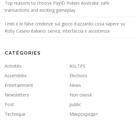
Top reasons to choose PayID Pokies Australia: safe
transactions and exciting gameplay
I miti e le false credenze sul gioco d'azzardo cosa sapere su
Roby Casino italiano: servizi, interfaccia e assistenza
CATÉGORIES
Activités
ASLTPS
Assemblée
Elections
Entertainment
News
Newsletters
Non classé
Post
public
Technique
Микрокредит