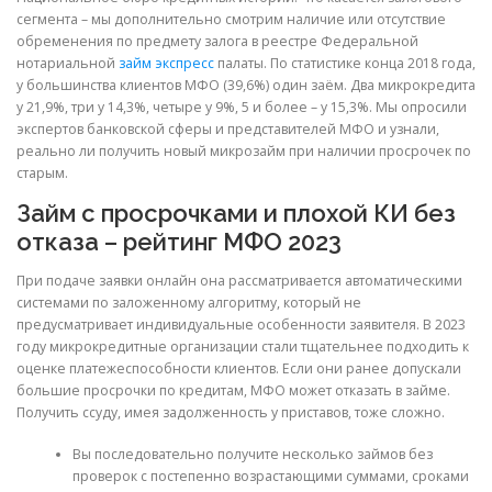
сегмента – мы дополнительно смотрим наличие или отсутствие
обременения по предмету залога в реестре Федеральной
нотариальной
займ экспресс
палаты. По статистике конца 2018 года,
у большинства клиентов МФО (39,6%) один заём. Два микрокредита
у 21,9%, три у 14,3%, четыре у 9%, 5 и более – у 15,3%. Мы опросили
экспертов банковской сферы и представителей МФО и узнали,
реально ли получить новый микрозайм при наличии просрочек по
старым.
Займ с просрочками и плохой КИ без
отказа – рейтинг МФО 2023
При подаче заявки онлайн она рассматривается автоматическими
системами по заложенному алгоритму, который не
предусматривает индивидуальные особенности заявителя. В 2023
году микрокредитные организации стали тщательнее подходить к
оценке платежеспособности клиентов. Если они ранее допускали
большие просрочки по кредитам, МФО может отказать в займе.
Получить ссуду, имея задолженность у приставов, тоже сложно.
Вы последовательно получите несколько займов без
проверок с постепенно возрастающими суммами, сроками