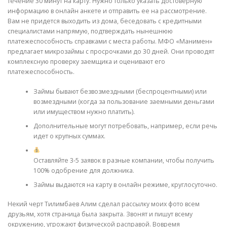
течение 30 минут на карту. Нужно только указать достоверную
информацию в онлайн анкете и отправить ее на рассмотрение.
Вам не придется выходить из дома, беседовать с кредитными
специалистами напрямую, подтверждать нынешнюю
платежеспособность справками с места работы. МФО «Манимен»
предлагает микрозаймы с просрочками до 30 дней. Они проводят
комплексную проверку заемщика и оценивают его
платежеспособность.
Займы бывают безвозмездными (беспроцентными) или
возмездными (когда за пользование заемными деньгами
или имуществом нужно платить).
Дополнительные могут потребовать, например, если речь
идет о крупных суммах.
Оставляйте 3-5 заявок в разные компании, чтобы получить
100% одобрение для должника.
Займы выдаются на карту в онлайн режиме, круглосуточно.
Некий черт Тилимбаев Алим сделал рассылку моих фото всем
друзьям, хотя страница была закрыта. Звонят и пишут всему
окружению, угрожают физической расправой. Boвpeмя