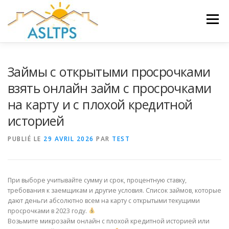
Aller
au
Menu
contenu
ACCUEIL
NEWS
ÉQUIPE
FAQ
LIENS
Займы с открытыми просрочками
взять онлайн займ с просрочками
на карту и с плохой кредитной
GALERIE
DOCUMENTS
историей
PUBLIÉ LE
TRAVAUX ET PEINTURES
29 AVRIL 2026
PAR
TEST
CONTACT
При выборе учитывайте сумму и срок, процентную ставку,
требования к заемщикам и другие условия. Список займов, которые
дают деньги абсолютно всем на карту с открытыми текущими
просрочками в 2023 году.
Возьмите микрозайм онлайн с плохой кредитной историей или