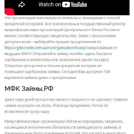
Эти организации максимально лояльны к заемщикам с плохой
кредитной историей. Все они внесены в государственный реестр
микрофинансовых организаций Центрального банка России и
имеют соответствующее свидетельство. Займ с просрочками
доступен всем – выбирайте лучшие предложения по
https://gdecredit.com.ua/ru/organization/loany/
микрозаймам от
ведущих МФО! Отправляйте заявку онлайн, здесь быстрое
одобрение и моментальное зачисление денег на карту.
Открытые просрочки и плохая кредитная история не
помешают одобрению заявки. Сегодня Вам доступно 106
вариантов займов даже с просрочками.
МФК Займы.РФ
Даже пару дней просрочки ничего страшного не сделают, главное
самим на рожон не лезть. Я всегда продлеваю, потом по
возможности сразу гашу.
Микрофинансовые организации обязаны передавать сведения,
касающиеся исполнения обязательств заёмщиков по займам, в
Национальное бюро кредитных историй. Что касается залогового