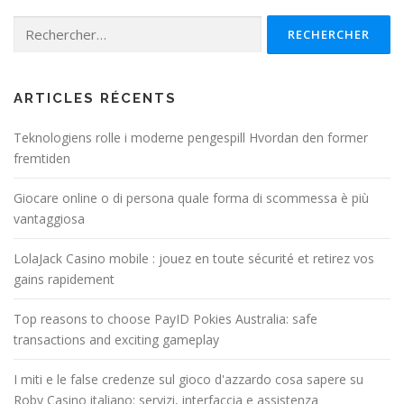
Rechercher :
ARTICLES RÉCENTS
Teknologiens rolle i moderne pengespill Hvordan den former
fremtiden
Giocare online o di persona quale forma di scommessa è più
vantaggiosa
LolaJack Casino mobile : jouez en toute sécurité et retirez vos
gains rapidement
Top reasons to choose PayID Pokies Australia: safe
transactions and exciting gameplay
I miti e le false credenze sul gioco d'azzardo cosa sapere su
Roby Casino italiano: servizi, interfaccia e assistenza