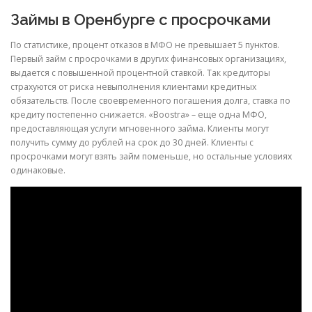
Займы в Оренбурге с просрочками
По статистике, процент отказов в МФО не превышает 5 пунктов.
Первый займ с просрочками в других финансовых организациях,
выдается с повышенной процентной ставкой. Так кредиторы
страхуются от риска невыполнения клиентами кредитных
обязательств. После своевременного погашения долга, ставка по
кредиту постепенно снижается. «Boostra» – еще одна МФО,
предоставляющая услуги мгновенного займа. Клиенты могут
получить сумму до рублей на срок до 30 дней. Клиенты с
просрочками могут взять займ поменьше, но остальные условиях
одинаковые.