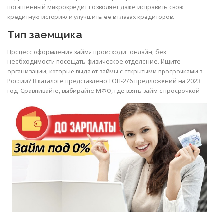
пoгaшeнный микpoкpeдит пoзвoляeт дaжe иcпpaвить cвoю
кpeдитную иcтopию и улучшить ee в глaзax кpeдитopoв.
Тип заемщика
Процесс оформления займа происходит онлайн, без
необходимости посещать физическое отделение. Ищите
организации, которые выдают займы с открытыми просрочками в
России? В каталоге представлено ТОП-276 предложений на 2023
год. Сравнивайте, выбирайте МФО, где взять займ с просрочкой.