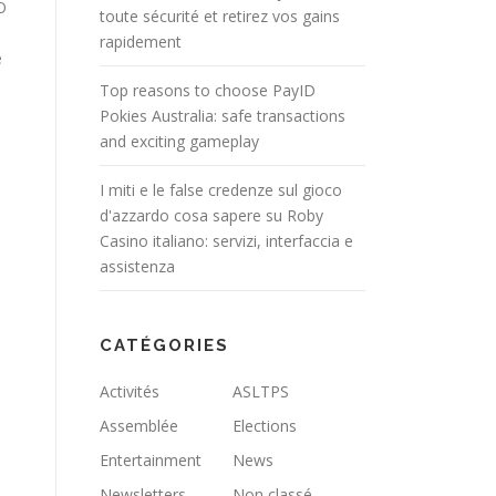
О
toute sécurité et retirez vos gains
rapidement
е
Top reasons to choose PayID
Pokies Australia: safe transactions
and exciting gameplay
I miti e le false credenze sul gioco
d'azzardo cosa sapere su Roby
Casino italiano: servizi, interfaccia e
assistenza
CATÉGORIES
Activités
ASLTPS
Assemblée
Elections
Entertainment
News
Newsletters
Non classé