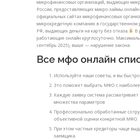
микрофинансовых организаций, выдающих микро
России, предоставляющих микро-займы онлайн 
официальных сайтах микрофинансовых организ
микрокредитную компанию в государственном р
РФ, выдающих деньги на карту без отказа.
В 
работающие онлайн круглосуточно. Максимальн
сентябрь 2025), выше — нарушение закона.
Все мфо онлайн спи
Используйте наши советы, и вы быстро
Это поможет выбрать МФО с наиболее
Каждую заявку система рассматривает 
множества параметров
Профессионально обработанные сотрудн
объективной оценки конкретной МФО.
При этом частные кредиторы чаще выд
заемщика.