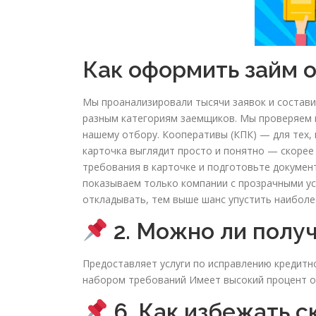
Как оформить займ о
Мы проанализировали тысячи заявок и состав
разным категориям заемщиков. Мы проверяем в
нашему отбору. Кооперативы (КПК) — для тех, 
карточка выглядит просто и понятно — скорее 
требования в карточке и подготовьте докумен
показываем только компании с прозрачными у
откладывать, тем выше шанс упустить наиболе
2. Можно ли получ
Предоставляет услуги по исправлению кредитн
набором требований Имеет высокий процент о
6. Как избежать 