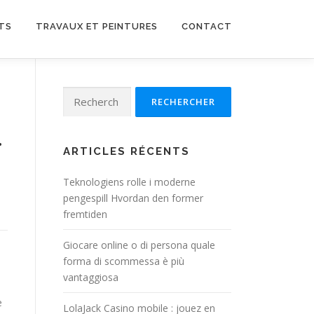
TS
TRAVAUX ET PEINTURES
CONTACT
Rechercher :
.
ARTICLES RÉCENTS
Teknologiens rolle i moderne
pengespill Hvordan den former
fremtiden
Giocare online o di persona quale
forma di scommessa è più
vantaggiosa
е
LolaJack Casino mobile : jouez en