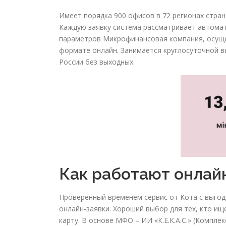
Имеет порядка 900 офисов в 72 регионах стран
Каждую заявку система рассматривает автомат
параметров Микрофинансовая компания, осущ
формате онлайн. Занимается круглосуточной в
России без выходных.
Как работают онлай
Проверенный временем сервис от Кота с выгод
онлайн-заявки. Хороший выбор для тех, кто и
карту. В основе МФО – ИИ «К.Е.К.А.С.» (Компл