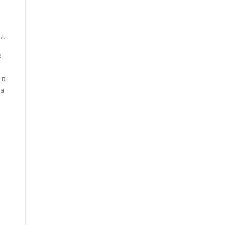
ы.
о
 в
на