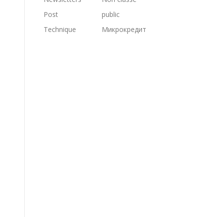
Post
public
Technique
Микрокредит