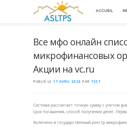
Aller
au
ACCUEIL
N
contenu
Все мфо онлайн спис
микрофинансовых орг
Акции на vc.ru
PUBLIÉ LE
17 AVRIL 2026
PAR
TEST
Система рассчитает точную сумму с учетом фа
срок погашения, способ получения денег. Перв
Включено в государственный реестр микрофина