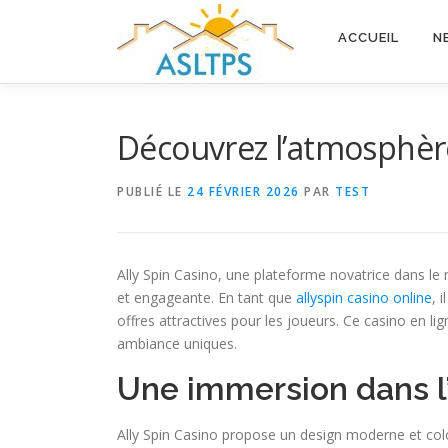
Aller
au
ACCUEIL
N
contenu
Découvrez l’atmosphère
PUBLIÉ LE
24 FÉVRIER 2026
PAR
TEST
Ally Spin Casino, une plateforme novatrice dans le
et engageante. En tant que
allyspin casino online
, 
offres attractives pour les joueurs. Ce casino en li
ambiance uniques.
Une immersion dans l’
Ally Spin Casino propose un design moderne et colo