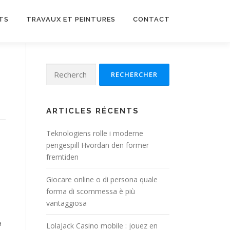
TS
TRAVAUX ET PEINTURES
CONTACT
Rechercher :
ARTICLES RÉCENTS
Teknologiens rolle i moderne
pengespill Hvordan den former
fremtiden
n
Giocare online o di persona quale
forma di scommessa è più
vantaggiosa
a
LolaJack Casino mobile : jouez en