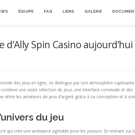
EWS
ÉQUIPE
FAQ
LIENS
GALERIE
DOCUMEN
 d’Ally Spin Casino aujourd’hui
 monde des jeux en ligne, se distingue par son atmosphère captivante
il combine une vaste sélection de jeux, une interface conviviale et des
gne attire les amateurs de jeux d’argent grâce à sa conception et à so
univers du jeu
ré qui crée une ambiance agréable pour les joueurs. En entrant sur l