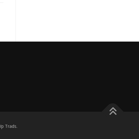
p Trads.