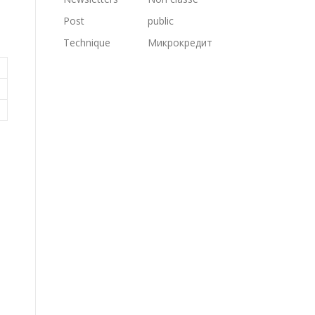
Post
public
Technique
Микрокредит