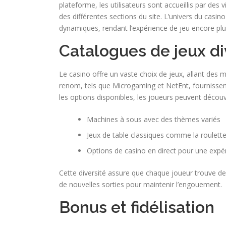
plateforme, les utilisateurs sont accueillis par des v
des différentes sections du site. L’univers du casin
dynamiques, rendant l’expérience de jeu encore pl
Catalogues de jeux div
Le casino offre un vaste choix de jeux, allant des
renom, tels que Microgaming et NetEnt, fournissent
les options disponibles, les joueurs peuvent découvr
Machines à sous avec des thèmes variés
Jeux de table classiques comme la roulette 
Options de casino en direct pour une expé
Cette diversité assure que chaque joueur trouve de
de nouvelles sorties pour maintenir l’engouement.
Bonus et fidélisation