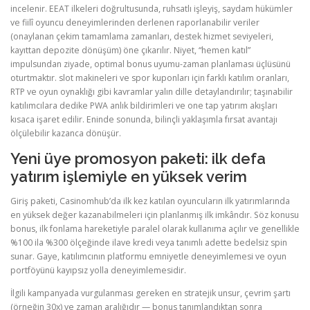
incelenir. EEAT ilkeleri doğrultusunda, ruhsatlı işleyiş, saydam hükümler
ve fiilî oyuncu deneyimlerinden derlenen raporlanabilir veriler
(onaylanan çekim tamamlama zamanları, destek hizmet seviyeleri,
kayıttan depozite dönüşüm) öne çıkarılır. Niyet, “hemen katıl”
impulsundan ziyade, optimal bonus uyumu-zaman planlaması üçlüsünü
oturtmaktır. slot makineleri ve spor kuponları için farklı katılım oranları,
RTP ve oyun oynaklığı gibi kavramlar yalın dille detaylandırılır; taşınabilir
katılımcılara dedike PWA anlık bildirimleri ve one tap yatırım akışları
kısaca işaret edilir. Eninde sonunda, bilinçli yaklaşımla fırsat avantajı
ölçülebilir kazanca dönüşür.
Yeni üye promosyon paketi: ilk defa
yatırım işlemiyle en yüksek verim
Giriş paketi, Casinomhub’da ilk kez katılan oyuncuların ilk yatırımlarında
en yüksek değer kazanabilmeleri için planlanmış ilk imkândır. Söz konusu
bonus, ilk fonlama hareketiyle paralel olarak kullanıma açılır ve genellikle
%100 ila %300 ölçeğinde ilave kredi veya tanımlı adette bedelsiz spin
sunar. Gaye, katılımcının platformu emniyetle deneyimlemesi ve oyun
portföyünü kayıpsız yolla deneyimlemesidir.
İlgili kampanyada vurgulanması gereken en stratejik unsur, çevrim şartı
(örneğin 30x) ve zaman aralığıdır — bonus tanımlandıktan sonra