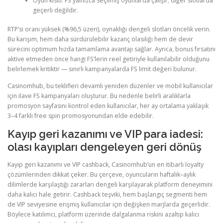
Oyun kısıtı: FS yalnızca seçilmiş oyunlarda çalışır; diğer slotlarda
geçerli değildir.
RTP’si oranı yüksek (%96,5 üzeri), oynaklığı dengeli slotları öncelik verin.
Bu karışım, hem daha sürdürülebilir kazanç olasılığı hem de devir
sürecini optimum hızda tamamlama avantajı sağlar. Ayrıca, bonus fırsatını
aktive etmeden önce hangi FS’lerin reel getiriyle kullanılabilir olduğunu
belirlemek kritiktir — sınırlı kampanyalarda FS limit değeri bulunur.
Casinomhub, bu teklifleri devamlı yeniden düzenler ve mobil kullanıcılar
için ilave FS kampanyaları oluşturur. Bu nedenle belirli aralıklarla
promosyon sayfasını kontrol eden kullanıcılar, her ay ortalama yaklaşık
3–4 farklı free spin promosyonundan elde edebilir.
Kayıp geri kazanımı ve VIP para iadesi:
olası kayıpları dengeleyen geri dönüş
Kayıp geri kazanımı ve VIP cashback, Casinomhub’un en itibarlı loyalty
çözümlerinden dikkat çeker. Bu çerçeve, oyuncuların haftalık–aylık
dilimlerde karşılaştığı zararları dengeli karşılayarak platform deneyimini
daha kalıcı hale getirir. Cashback teşviki, hem başlangıç segmenti hem
de VIP seviyesine erişmiş kullanıcılar için değişken marjlarda geçerlidir.
Böylece katılımcı, platform üzerinde dalgalanma riskini azaltıp kalıcı