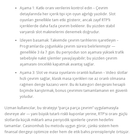
Aşama 1: Katkı oranı verilerini kontrol edin – Çevrim
detaylarında her içerik tipi için oyun ağırlığı yazılıdır. Slot
oyunları genellikle tam etki gösterir, ancak zayıf RTP’li
içeriklerde daha fazla çevrim beklenir. Bu yüzden stabil
varyanslı slot makinelerini denemek doğrudur.
İzleyen basamak: Takvimde çevrim tarihlerini işaretleyin –
Programlarda çoğunlukla çevrim süresi belirlenmiştir —
genellikle 3 ila 7 gün. Bu periyodun son aşaması yüksek trafik
sebebiyle nakit işlemler yavaşlayabilir; bu yüzden çevrim
aşamasını öncelikli kapatmak avantaj sağlar.
Aşama 3: Slot ve masa oyunlarını orantılı kullanın – Video slotlar
hızlı çevrim sağlar, klasik masa içerikleri ise az oranlı olmasına
rağmen denge kazancı verir. Bu iki kategori dengesini hesaplı
biçimde karıştırmak, bonus çevrimini tamamlamanın en güvenli
yoludur.
Uzman kullanıcılar, bu stratejiyi “parça parça çevrim” uygulamasıyla
devreye alır — yani büyük tutarlı riskli kuponlar yerine, RTP’si oranı güçlü
slotlarda küçük miktarlı ama periyodik spinlerle çevrim hedefini
tamamlar. Casinomhub bu metodu uygun görür, çünkü sistem hem
finansal dengeyi optimize eder hem de etik bahis prensipleriyle örtüşür.