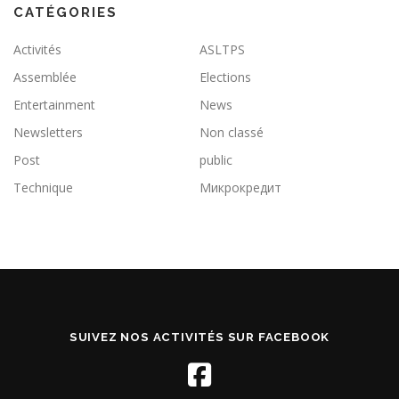
CATÉGORIES
Activités
ASLTPS
Assemblée
Elections
Entertainment
News
Newsletters
Non classé
Post
public
Technique
Микрокредит
SUIVEZ NOS ACTIVITÉS SUR FACEBOOK