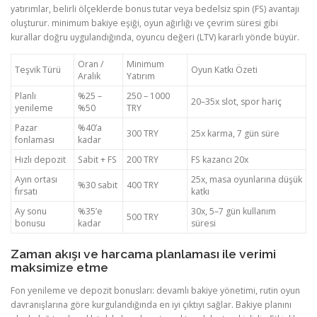
yatırımlar, belirli ölçeklerde bonus tutar veya bedelsiz spin (FS) avantajı
oluşturur. minimum bakiye eşiği, oyun ağırlığı ve çevrim süresi gibi
kurallar doğru uygulandığında, oyuncu değeri (LTV) kararlı yönde büyür.
Oran /
Minimum
Teşvik Türü
Oyun Katkı Özeti
Aralık
Yatırım
Planlı
%25 –
250 – 1000
20–35x slot, spor hariç
yenileme
%50
TRY
Pazar
%40’a
300 TRY
25x karma, 7 gün süre
fonlaması
kadar
Hızlı depozit
Sabit + FS
200 TRY
FS kazancı 20x
Ayın ortası
25x, masa oyunlarına düşük
%30 sabit
400 TRY
fırsatı
katkı
Ay sonu
%35’e
30x, 5–7 gün kullanım
500 TRY
bonusu
kadar
süresi
Zaman akışı ve harcama planlaması ile verimi
maksimize etme
Fon yenileme ve depozit bonusları: devamlı bakiye yönetimi, rutin oyun
davranışlarına göre kurgulandığında en iyi çıktıyı sağlar. Bakiye planını