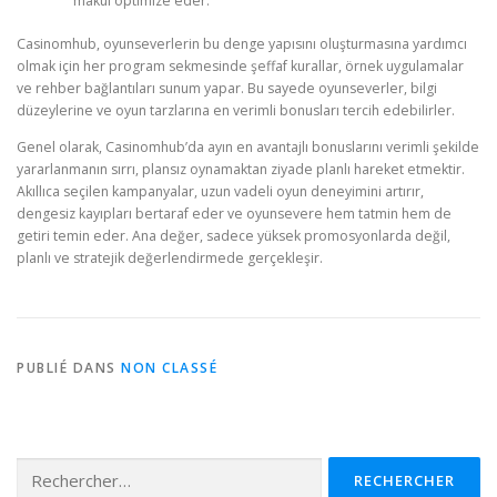
makul optimize eder.
Casinomhub, oyunseverlerin bu denge yapısını oluşturmasına yardımcı
olmak için her program sekmesinde şeffaf kurallar, örnek uygulamalar
ve rehber bağlantıları sunum yapar. Bu sayede oyunseverler, bilgi
düzeylerine ve oyun tarzlarına en verimli bonusları tercih edebilirler.
Genel olarak, Casinomhub’da ayın en avantajlı bonuslarını verimli şekilde
yararlanmanın sırrı, plansız oynamaktan ziyade planlı hareket etmektir.
Akıllıca seçilen kampanyalar, uzun vadeli oyun deneyimini artırır,
dengesiz kayıpları bertaraf eder ve oyunsevere hem tatmin hem de
getiri temin eder. Ana değer, sadece yüksek promosyonlarda değil,
planlı ve stratejik değerlendirmede gerçekleşir.
PUBLIÉ DANS
NON CLASSÉ
Rechercher :