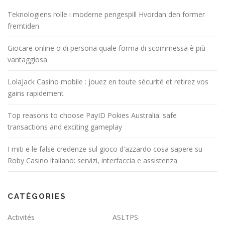
Teknologiens rolle i moderne pengespill Hvordan den former
fremtiden
Giocare online o di persona quale forma di scommessa è più
vantaggiosa
LolaJack Casino mobile : jouez en toute sécurité et retirez vos
gains rapidement
Top reasons to choose PayID Pokies Australia: safe
transactions and exciting gameplay
I miti e le false credenze sul gioco d'azzardo cosa sapere su
Roby Casino italiano: servizi, interfaccia e assistenza
CATÉGORIES
Activités
ASLTPS