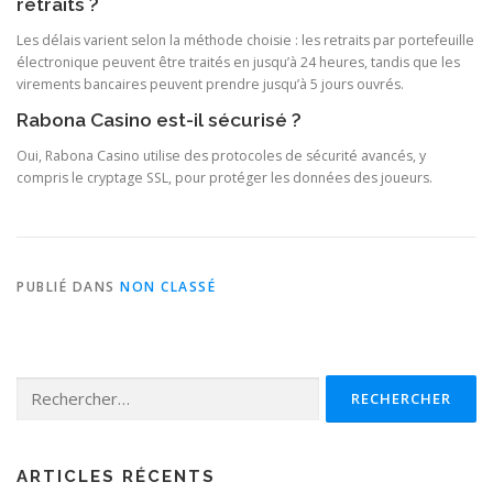
retraits ?
Les délais varient selon la méthode choisie : les retraits par portefeuille
électronique peuvent être traités en jusqu’à 24 heures, tandis que les
virements bancaires peuvent prendre jusqu’à 5 jours ouvrés.
Rabona Casino est-il sécurisé ?
Oui, Rabona Casino utilise des protocoles de sécurité avancés, y
compris le cryptage SSL, pour protéger les données des joueurs.
PUBLIÉ DANS
NON CLASSÉ
Rechercher :
ARTICLES RÉCENTS