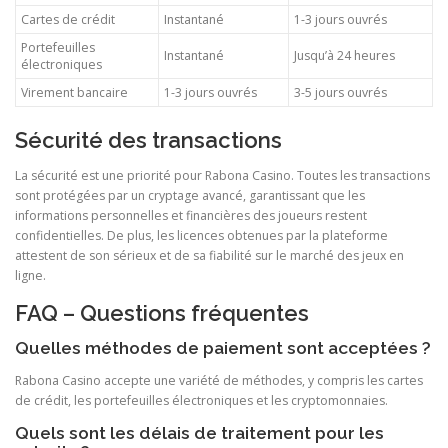
Cartes de crédit
Instantané
1-3 jours ouvrés
Portefeuilles
Instantané
Jusqu’à 24 heures
électroniques
Virement bancaire
1-3 jours ouvrés
3-5 jours ouvrés
Sécurité des transactions
La sécurité est une priorité pour Rabona Casino. Toutes les transactions
sont protégées par un cryptage avancé, garantissant que les
informations personnelles et financières des joueurs restent
confidentielles. De plus, les licences obtenues par la plateforme
attestent de son sérieux et de sa fiabilité sur le marché des jeux en
ligne.
FAQ – Questions fréquentes
Quelles méthodes de paiement sont acceptées ?
Rabona Casino accepte une variété de méthodes, y compris les cartes
de crédit, les portefeuilles électroniques et les cryptomonnaies.
Quels sont les délais de traitement pour les