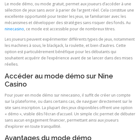
Le mode démo, ou mode gratuit, permet aux joueurs d’accéder à une
sélection de jeux sans avoir à parier de l’argent réel. Cela constitue une
excellente opportunité pour tester les jeux, se familiariser avec les
mécanismes et développer des stratégies sans risquer des fonds. Au
ninecasino
, ce mode est accessible pour de nombreux titres.
Les joueurs peuvent expérimenter différents types de jeux, notamment
les machines à sous, le blackjack, la roulette, et bien d’autres. Cette
option est particulièrement bénéfique pour les débutants qui
souhaitent acquérir de l’expérience avant de se lancer dans des mises
réelles.
Accéder au mode démo sur Nine
Casino
Pour jouer en mode démo sur ninecasino, il suffit de créer un compte
sur la plateforme, ou dans certains cas, de naviguer directement sur le
site sans inscription. La plupart des jeux disponibles offrent une option
« démo », visible dès l’écran d’accueil. Un simple clic permet de débuter
sans aucun engagement financier, permettant ainsi aux joueurs
d’explorer en toute tranquillité.
Avantages du mode démo