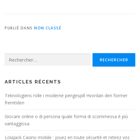
PUBLIÉ DANS
NON CLASSÉ
Rechercher :
ARTICLES RÉCENTS
Teknologiens rolle i moderne pengespill Hvordan den former
fremtiden
Giocare online o di persona quale forma di scommessa è più
vantaggiosa
LolaJack Casino mobile : jouez en toute sécurité et retirez vos