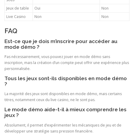
Jeux de table
Oui
Non
Live Casino
Non
Non
FAQ
Est-ce que je dois m’inscrire pour accéder au
mode démo ?
Pas nécessairement, vous pouvez jouer en mode démo sans
inscription, mais la création d’un compte peut offrir une expérience plus
personnalisée.
Tous les jeux sont-ils disponibles en mode démo
?
La majorité des jeux sont disponibles en mode démo, mais certains
titres, notamment ceux du live casino, ne le sont pas.
Le mode démo aide-t-il à mieux comprendre les
jeux ?
Absolument, il permet d’expérimenter les mécaniques de jeu et de
développer une stratégie sans pression financière.