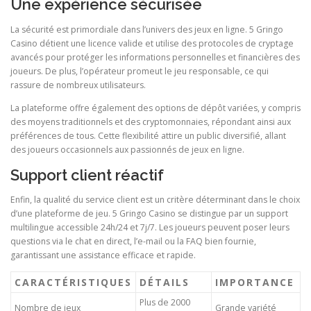
Une expérience sécurisée
La sécurité est primordiale dans l’univers des jeux en ligne. 5 Gringo
Casino détient une licence valide et utilise des protocoles de cryptage
avancés pour protéger les informations personnelles et financières des
joueurs. De plus, l’opérateur promeut le jeu responsable, ce qui
rassure de nombreux utilisateurs.
La plateforme offre également des options de dépôt variées, y compris
des moyens traditionnels et des cryptomonnaies, répondant ainsi aux
préférences de tous. Cette flexibilité attire un public diversifié, allant
des joueurs occasionnels aux passionnés de jeux en ligne.
Support client réactif
Enfin, la qualité du service client est un critère déterminant dans le choix
d’une plateforme de jeu. 5 Gringo Casino se distingue par un support
multilingue accessible 24h/24 et 7j/7. Les joueurs peuvent poser leurs
questions via le chat en direct, l’e-mail ou la FAQ bien fournie,
garantissant une assistance efficace et rapide.
CARACTÉRISTIQUES
DÉTAILS
IMPORTANCE
Plus de 2000
Nombre de jeux
Grande variété