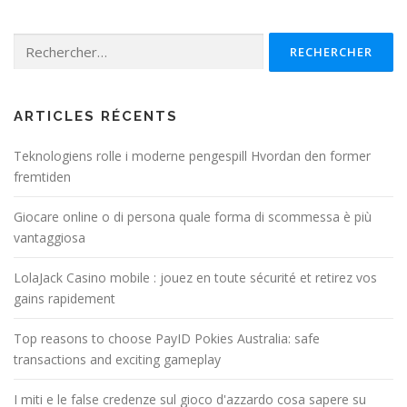
Rechercher :
ARTICLES RÉCENTS
Teknologiens rolle i moderne pengespill Hvordan den former
fremtiden
Giocare online o di persona quale forma di scommessa è più
vantaggiosa
LolaJack Casino mobile : jouez en toute sécurité et retirez vos
gains rapidement
Top reasons to choose PayID Pokies Australia: safe
transactions and exciting gameplay
I miti e le false credenze sul gioco d'azzardo cosa sapere su