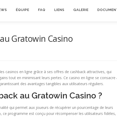
EWS
ÉQUIPE
FAQ
LIENS
GALERIE
DOCUMEN
 au Gratowin Casino
es casinos en ligne grâce à ses offres de cashback attractives, qui
ains tout en minimisant leurs pertes. Ce casino en ligne se consacre 
garantissant des avantages tangibles aux utilisateurs réguliers.
back au Gratowin Casino ?
alité qui permet aux joueurs de récupérer un pourcentage de leurs
, ce programme est conçu pour récompenser les utilisateurs fidèles,