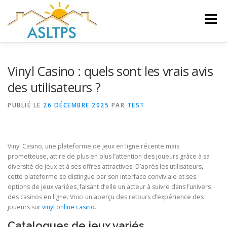
Aller
au
Menu
contenu
ACCUEIL
NEWS
ÉQUIPE
FAQ
LIENS
Vinyl Casino : quels sont les vrais avis
des utilisateurs ?
GALERIE
DOCUMENTS
PUBLIÉ LE
26 DÉCEMBRE 2025
PAR
TEST
TRAVAUX ET PEINTURES
CONTACT
Vinyl Casino, une plateforme de jeux en ligne récente mais
prometteuse, attire de plus en plus l’attention des joueurs grâce à sa
diversité de jeux et à ses offres attractives. D’après les utilisateurs,
cette plateforme se distingue par son interface conviviale et ses
options de jeux variées, faisant d’elle un acteur à suivre dans l’univers
des casinos en ligne. Voici un aperçu des retours d’expérience des
joueurs sur
vinyl online casino
.
Catalogues de jeux variés