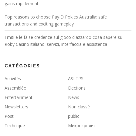
gains rapidement
Top reasons to choose PayID Pokies Australia: safe
transactions and exciting gameplay
I miti e le false credenze sul gioco d'azzardo cosa sapere su
Roby Casino italiano: servizi, interfaccia e assistenza
CATÉGORIES
Activités
ASLTPS
Assemblée
Elections
Entertainment
News
Newsletters
Non classé
Post
public
Technique
Микрокредит