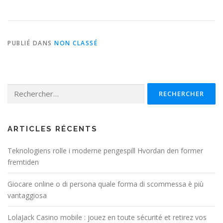
PUBLIÉ DANS
NON CLASSÉ
Rechercher :
ARTICLES RÉCENTS
Teknologiens rolle i moderne pengespill Hvordan den former
fremtiden
Giocare online o di persona quale forma di scommessa è più
vantaggiosa
LolaJack Casino mobile : jouez en toute sécurité et retirez vos