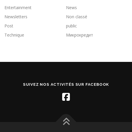
Entertainment
News
Newsletters
Non classé
Post
public
Technique
Микрокредит
SUIVEZ NOS ACTIVITÉS SUR FACEBOOK