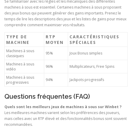
Se familiariser avec les règles et les mécaniques des différentes
machines à sous est essentiel. Certaines machines à sous proposent
des jeux bonus qui peuvent générer des gains importants. Prenez le
temps de lire les descriptions des jeux et les listes de gains pour mieux
comprendre comment maximiser vos résultats.
TYPE DE
RTP
CARACTÉRISTIQUES
MACHINE
MOYEN
SPÉCIALES
Machines à sous
95%
Joux Bonus simples
classiques
Machines à sous
96%
Multiplicateurs, Free Spins
vidéo
Machines à sous
94%
Jackpots progressifs
progressives
Questions fréquentes (FAQ)
Quels sont les meilleurs jeux de machines à sous sur Winbet ?
Les meilleures machines varient selon les préférences des joueurs,
mais celles avec un RTP élevé et des fonctionnalités bonus sont souvent
recommandées.