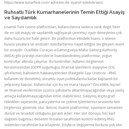
https://www.kotarfest.com/ adresini de ziyaret edebilirsiniz.
Ruhsatlı Türk Kumarhanelerinin Temin Ettiği Asayiş
ve Saydamlık
Lisanslı Türk casino platformları, kullanıcılarına sadece zevk değil, hem
de en üst asayiş ve saydamlık sağlayarak çevrimiçi oyun deneyimini çok
daha huzurlu bir hale getirir. Bir platformun elindeki lisans, o sitenin
hususi yasalara ve endüstri standartlarına riayet ettiğini sergileyen resmi
bir onaydır. Özellikle Curaçao eGaming veya Malta Gaming Authority
(MGA) gibi prestijli mercilerce lisanslandırılmış platformlar, yoğun
kontroller altında çalışırlar. Bu kontroller, kullanıcı bilgilerinin
korunmasından (GDPR uygunluğu), finansal işlemlerin asayişine (SSL
şifreleme), bahislerin hakkaniyetinden (Rastgele Sayı Üreticisi – RNG
kullanımı ve denetimi), sorumlu oyun politikalarına kadar kapsamlı bir
yelpazeyi kapsar. Kullanıcılar için bu ne mana taşıyor? Öncelikle, kişisel
ve finansal verilerinizin üçüncü şahıslarla aktarılmayacağından veya yanlış
amaçla kullanılmayacağından emin olabilirsiniz. Gelişmiş kriptografi
teknikleri sayesinde, para yatırma ve çekme işlemleriniz sırasında tüm
bilgileriniz güvende olur. İkincisi, lisanslı platformlar, oyunların tamamen
dürüst ve tesadüfi olduğunu garanti eder. Her slot dönüşü, her kart
dağıtımı bağımsız denetim firmaları tarafından kontrol edilmiş RNG
sistemleri tarafından kararlaştırılır, böylece değiştirme korkusu yok olur.