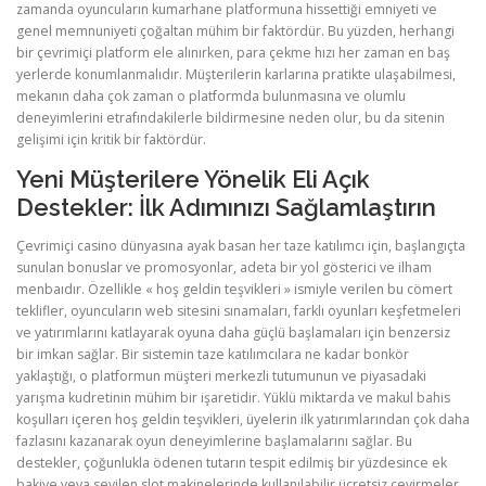
zamanda oyuncuların kumarhane platformuna hissettiği emniyeti ve
genel memnuniyeti çoğaltan mühim bir faktördür. Bu yüzden, herhangi
bir çevrimiçi platform ele alınırken, para çekme hızı her zaman en baş
yerlerde konumlanmalıdır. Müşterilerin karlarına pratikte ulaşabilmesi,
mekanın daha çok zaman o platformda bulunmasına ve olumlu
deneyimlerini etrafındakilerle bildirmesine neden olur, bu da sitenin
gelişimi için kritik bir faktördür.
Yeni Müşterilere Yönelik Eli Açık
Destekler: İlk Adımınızı Sağlamlaştırın
Çevrimiçi casino dünyasına ayak basan her taze katılımcı için, başlangıçta
sunulan bonuslar ve promosyonlar, adeta bir yol gösterici ve ilham
menbaıdır. Özellikle « hoş geldin teşvikleri » ismiyle verilen bu cömert
teklifler, oyuncuların web sitesini sınamaları, farklı oyunları keşfetmeleri
ve yatırımlarını katlayarak oyuna daha güçlü başlamaları için benzersiz
bir imkan sağlar. Bir sistemin taze katılımcılara ne kadar bonkör
yaklaştığı, o platformun müşteri merkezli tutumunun ve piyasadaki
yarışma kudretinin mühim bir işaretidir. Yüklü miktarda ve makul bahis
koşulları içeren hoş geldin teşvikleri, üyelerin ilk yatırımlarından çok daha
fazlasını kazanarak oyun deneyimlerine başlamalarını sağlar. Bu
destekler, çoğunlukla ödenen tutarın tespit edilmiş bir yüzdesince ek
bakiye veya sevilen slot makinelerinde kullanılabilir ücretsiz çevirmeler