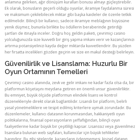
anlamına gelirken, ağır dönüşüm kuralları bonusu almayı güçleştirebilir.
Ek olarak, bonusların geçerli olduğu oyunlar, ikramiye faydalanma süresi
ve maksimum çekilebilecek miktar gibi başka kaideler de özenle tetkik
edilmelidir. Bilinçli bir kullanıcı, sadece ikramiye meblağının büyüsüne
yenik düşmez, bununla birlikte bu ödüllerin beraberinde getirdiği
şartları de itinayla inceler. Doğru hoş geldin paketi, çevrimiçi casino
yolculuğunuzda size kuvvetli bir giriş yapma imkanı verir ve kazançlarınızı
artırma potansiyelinizi kayda değer miktarda kuvvetlendirir. Bu yüzden
her fırsatta incelikleri gözden geçirin ve size en makul desteği belirleyin.
Güvenilirlik ve Lisanslama: Huzurlu Bir
Oyun Ortamının Temelleri
Çevrimiçi casino alanında, zevk ve gelir imkanı ne kadar fazla olsa da, bir
platformun köşetaşını meydana getiren en önemli unsur güvenilirliktir.
Bu emniyet, büyük ölçüde platformun elindeki lisans ve kontrol
düzenekleriyle direkt olarak bağlantılıdır. Lisanslı bir platform, belirli
yasal yönetmeliklere ve tespit edilmiş kriterlere uymak zorundadır. Bu
düzenlemeler, kullanıcı datasının korunmasından, hakkaniyetli oyun
politikalarına, finansal operasyonların şeffaflığından, bilinçli oyun
faaliyetlerine kadar büyük bir çeşitliliği kapsar. Lisanssız veya güvenilmez
lisanslara bulunan web sayfaları, kullanıcılar için büyük tehlikeler
barındırır. Bu gibi sitelerde, kazançların ödenmemesi, kişisel datanın