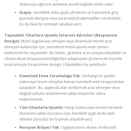
dokunuşla eğlence zeminine süratli bağlantı temin eder.
Asayiş:
Genellikle daha güçlü şifreleme ve biyometrik giriş
(parmak damgası veya surat teşhisi) alternatifleri verebilirler,
bu da ilave bir emniyet tabakası verir.
Taşınabilir Cihazlara Uyumlu İnternet Adresleri (Responsive
Design):
Mobil uygulaması olmayan veya download etmek arzu
etmeyen kullanıcılar için, zeminlerin mobil uyumlu web siteleri
mükemmel bir seçenektir. Bu siteler, gezinme aracı yoluyla ulaşılabilir ve
cihazın ekran boyutuna kendiliğinden adaptasyon gösterecek biçimde
tasarlanmıştır (responsive design). Üstünlükleri bu şekildedir:
Download Etme Zorunluluğu Yok:
Herhangi bir yazılım
indirmeye lüzum olmadan hemen hareketli web tarayıcısından
ulaşılabilir. Bu, aygıtında alan doldurmak arzu etmeyen veya
değişik çalışma sistemlerine sahip müşteriler adına
mükemmeldir.
Tüm Cihazlarla Uyumlu:
Hangi marka veya model hareketli
donanıma sahip olursanız olun, hareketli aygıt dostu web
sitesine pürüzsüz bir biçimde ulaşabilirsiniz.
Revizyon İhtiyacı Yok:
Uygulamaların aksine, mobil web