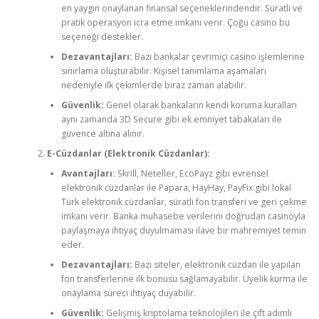
en yaygın onaylanan finansal seçeneklerindendir. Süratli ve
pratik operasyon icra etme imkanı verir. Çoğu casino bu
seçeneği destekler.
Dezavantajları:
Bazı bankalar çevrimiçi casino işlemlerine
sınırlama oluşturabilir. Kişisel tanımlama aşamaları
nedeniyle ilk çekimlerde biraz zaman alabilir.
Güvenlik:
Genel olarak bankaların kendi koruma kuralları
aynı zamanda 3D Secure gibi ek emniyet tabakaları ile
güvence altına alınır.
E-Cüzdanlar (Elektronik Cüzdanlar):
Avantajları:
Skrill, Neteller, EcoPayz gibi evrensel
elektronik cüzdanlar ile Papara, HayHay, PayFix gibi lokal
Türk elektronik cüzdanlar, süratli fon transferi ve geri çekme
imkanı verir. Banka muhasebe verilerini doğrudan casinoyla
paylaşmaya ihtiyaç duyulmaması ilave bir mahremiyet temin
eder.
Dezavantajları:
Bazı siteler, elektronik cüzdan ile yapılan
fon transferlerine ilk bonusu sağlamayabilir. Üyelik kurma ile
onaylama süreci ihtiyaç duyabilir.
Güvenlik:
Gelişmiş kriptolama teknolojileri ile çift adımlı