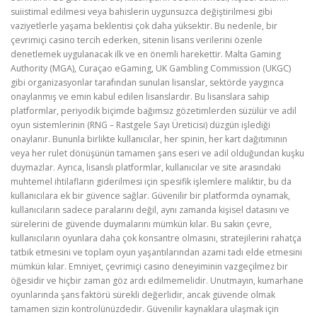
suiistimal edilmesi veya bahislerin uygunsuzca değiştirilmesi gibi
vaziyetlerle yaşama beklentisi çok daha yüksektir. Bu nedenle, bir
çevrimiçi casino tercih ederken, sitenin lisans verilerini özenle
denetlemek uygulanacak ilk ve en önemli harekettir. Malta Gaming
Authority (MGA), Curaçao eGaming, UK Gambling Commission (UKGC)
gibi organizasyonlar tarafından sunulan lisanslar, sektörde yaygınca
onaylanmış ve emin kabul edilen lisanslardır. Bu lisanslara sahip
platformlar, periyodik biçimde bağımsız gözetimlerden süzülür ve adil
oyun sistemlerinin (RNG – Rastgele Sayı Üreticisi) düzgün işlediği
onaylanır. Bununla birlikte kullanıcılar, her spinin, her kart dağıtımının
veya her rulet dönüşünün tamamen şans eseri ve adil olduğundan kuşku
duymazlar. Ayrıca, lisanslı platformlar, kullanıcılar ve site arasındaki
muhtemel ihtilafların giderilmesi için spesifik işlemlere maliktir, bu da
kullanıcılara ek bir güvence sağlar. Güvenilir bir platformda oynamak,
kullanıcıların sadece paralarını değil, aynı zamanda kişisel datasını ve
sürelerini de güvende duymalarını mümkün kılar. Bu sakin çevre,
kullanıcıların oyunlara daha çok konsantre olmasını, stratejilerini rahatça
tatbik etmesini ve toplam oyun yaşantılarından azami tadı elde etmesini
mümkün kılar. Emniyet, çevrimiçi casino deneyiminin vazgeçilmez bir
öğesidir ve hiçbir zaman göz ardı edilmemelidir. Unutmayın, kumarhane
oyunlarında şans faktörü sürekli değerlidir, ancak güvende olmak
tamamen sizin kontrolünüzdedir. Güvenilir kaynaklara ulaşmak için