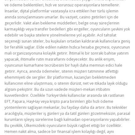
ve ödeme beklentileri, hızlı ve sorunsuz operasyonlara temellenir.
İnsanlar, dijital platformlar vasıtasıyla icra ettikleri her türlü işlemin
anında sonuçlanmasını umarlar. Bu vaziyet, casino getirileri için de
geçerlidir. Vakit alan bekleme müddetleri, belge onay süreçlerinin
karmaşıklığı veya transfer bedelleri gibi engeller, oyuncuların şevkini yok
edebilir ve başka sitelere yönelmelerine yol açabilir. Acil tahsilat
seçeneği sunan siteler, bu kuşkuları ortadan kaldırarak kullanıcılara geniş
bir ferahlık sağlar. Elde edilen nakitin hızlıca hesaba geçmesi, oyuncunun
mali organizasyonuna kolaylık getirir. İhtimal ki bir sonraki bahise yatırım
yapacak, ihtimalle rutin masraflarını ödeyecektir. Bu anlık erişim,
oyuncunun kumarhane tecrübesini bir hayli daha memnun edici hale
getirir. Ayrıca, anında ödemeler, sitenin müşteri tatminine atfettiği
ehemmiyeti de sergiler. Bir platformun, kazançları bekletmeden
kullanıcının eline ulaştırması, o sitenin dürüst, net ve itikada layık olduğu
algısını pekiştirir. Bu da uzun vadede müşteri-mekan irtibatını
kuvvetlendirir. Özellikle Türkiye’deki kullanıcılar arasında sık rastlanan
EFT, Papara, HayHay veya kripto para birimleri gibi hızlı ödeme
yöntemlerini sağlayan mekanlar, bu faydayı daha da artırır. Bu teknikler
aracılığıyla, müşteriler iş günleri ya da tatil günleri gözetmeksizin, parasal
kurumların işleyiş sürelerine bağlı kalmadan operasyonlarını yapabilirler.
Bu çeviklik, Ülkemizdeki oyuncuların büyük rağbet ettiği bir özelliktir.
Hemen nakit alma, sadece bir finansal işlem kolaylığı değil, aynı