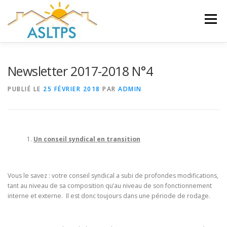
Aller
au
Menu
contenu
ACCUEIL
NEWS
ÉQUIPE
FAQ
LIENS
Newsletter 2017-2018 N°4
PUBLIÉ LE
25 FÉVRIER 2018
PAR
ADMIN
GALERIE
DOCUMENTS
TRAVAUX ET PEINTURES
CONTACT
Un conseil syndical en transition
Vous le savez : votre conseil syndical a subi de profondes modifications,
tant au niveau de sa composition qu’au niveau de son fonctionnement
interne et externe. Il est donc toujours dans une période de rodage.