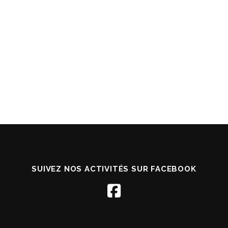
SUIVEZ NOS ACTIVITÉS SUR FACEBOOK