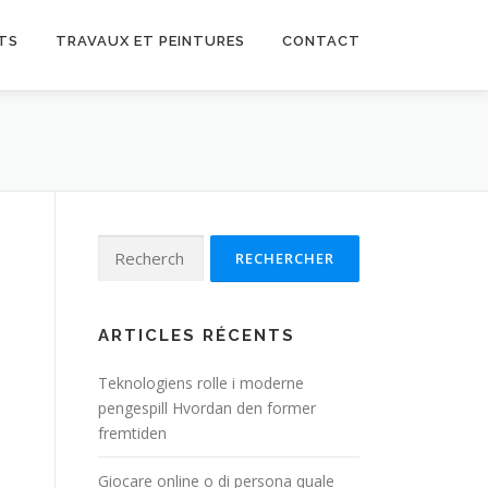
TS
TRAVAUX ET PEINTURES
CONTACT
Rechercher :
ARTICLES RÉCENTS
Teknologiens rolle i moderne
pengespill Hvordan den former
fremtiden
Giocare online o di persona quale