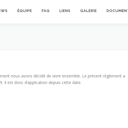
EWS
ÉQUIPE
FAQ
LIENS
GALERIE
DOCUMEN
comment nous avons décidé de vivre ensemble. Le présent règlement a
9. Il est donc d’application depuis cette date.