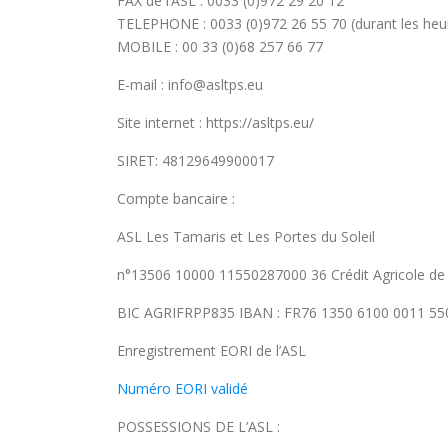
FAX de l’ASL : 0033 (0)972 29 20 12
TELEPHONE : 0033 (0)972 26 55 70 (durant les he
MOBILE : 00 33 (0)68 257 66 77
E-mail : info@asltps.eu
Site internet : https://asltps.eu/
SIRET: 48129649900017
Compte bancaire :
ASL Les Tamaris et Les Portes du Soleil
n°13506 10000 11550287000 36 Crédit Agricole de
BIC AGRIFRPP835 IBAN : FR76 1350 6100 0011 55
Enregistrement EORI de l’ASL
Numéro EORI validé
POSSESSIONS DE L’ASL :