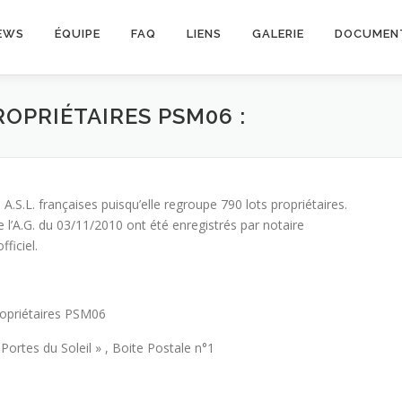
EWS
ÉQUIPE
FAQ
LIENS
GALERIE
DOCUMEN
ROPRIÉTAIRES PSM06 :
A.S.L. françaises puisqu’elle regroupe 790 lots propriétaires.
e l’A.G. du 03/11/2010 ont été enregistrés par notaire
fficiel.
propriétaires PSM06
Portes du Soleil » , Boite Postale n°1