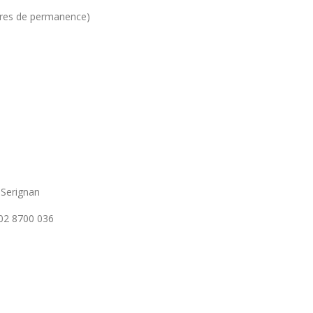
ures de permanence)
 Serignan
02 8700 036